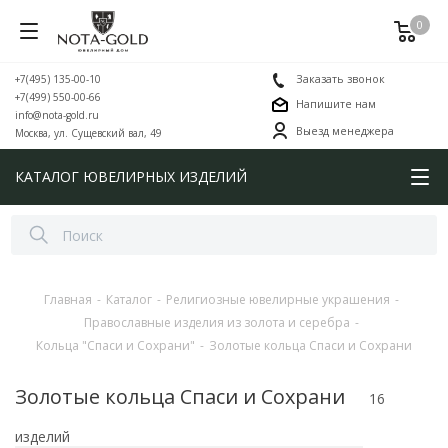
0
+7(495) 135-00-10
Заказать звонок
+7(499) 550-00-66
Напишите нам
info@nota-gold.ru
Выезд менеджера
Москва, ул. Сущевский вал, 49
КАТАЛОГ ЮВЕЛИРНЫХ ИЗДЕЛИЙ
Главная
-
Каталог
-
Религиозные ювелирные украшения
-
Православные изделия из золота и серебра
-
Кольца "Спаси и Сохрани"
-
Золотые кольца Спаси и Сохрани
Золотые кольца Спаси и Сохрани
16
изделий