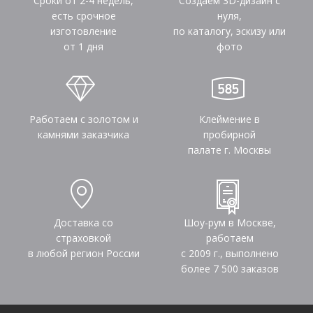
Сроки от 2-4 недель,
Создаем 3D-дизайн с
есть срочное
нуля,
изготовление
по каталогу, эскизу или
от 1 дня
фото
Работаем с золотом и
Клеймение в
камнями заказчика
пробирной
палате г. Москвы
Доставка со
Шоу-рум в Москве,
страховкой
работаем
в любой регион России
с 2009 г., выполнено
более
7 500
заказов