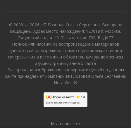
© 2009 — 2026 ИП Лозовая Ольга Сергеевна, Все права
защищены. Адрес место нахождения: 127018 г. Москва,
Сущевский вал, д. 49, 7 этаж, офис 702, БЦ JAZZ
Полное или частичное воспроизведение материалов
данного сайта разрешено только с указанием активной
гиперссылки на источник и обязательным уведомлением
администрации данного сайта
Все права на изображения ювелирных изделий на данном
сайте принадлежат компании ИП Лозовая Ольга Сергеевна.
Nota-Gold®
Мы в соцсетях