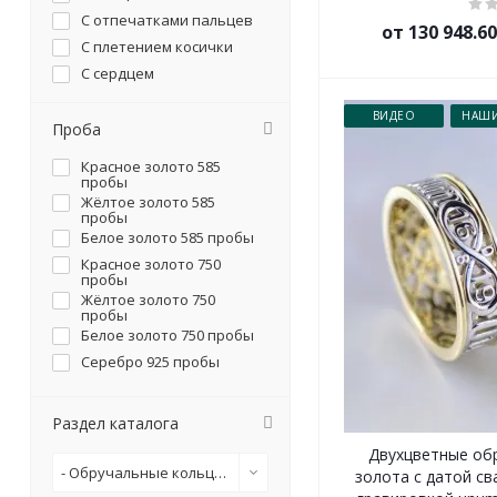
С отпечатками пальцев
от 130 948.6
С плетением косички
С сердцем
С символикой
ВИДЕО
НАШИ
Проба
Красное золото 585
пробы
Жёлтое золото 585
пробы
Белое золото 585 пробы
Красное золото 750
пробы
Жёлтое золото 750
пробы
Белое золото 750 пробы
Серебро 925 пробы
Раздел каталога
Двухцветные об
- Обручальные кольца двухцветные
золота с датой с