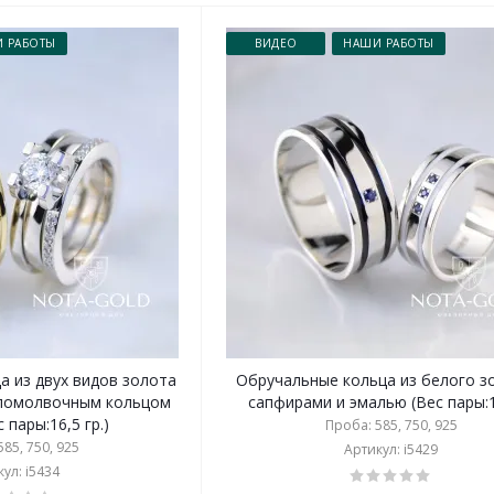
 РАБОТЫ
ВИДЕО
НАШИ РАБОТЫ
а из двух видов золота
Обручальные кольца из белого з
 помолвочным кольцом
сапфирами и эмалью (Вес пары:1
 пары:16,5 гр.)
Проба: 585, 750, 925
85, 750, 925
Артикул: i5429
ул: i5434