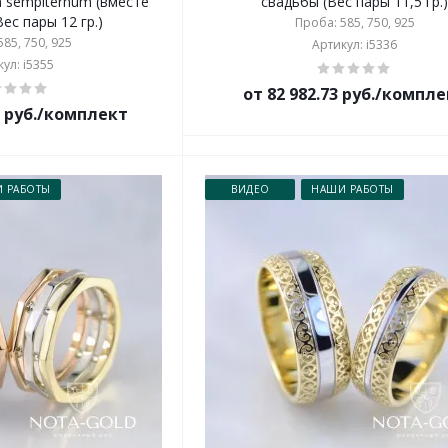
 sempiternum (вместе
свадьбы (Вес пары 11,5 гр.
Вес пары 12 гр.)
Проба: 585, 750, 925
85, 750, 925
Артикул: i5336
ул: i5355
от 82 982.73 руб./компл
3 руб./комплект
 РАБОТЫ
ВИДЕО
НАШИ РАБОТЫ