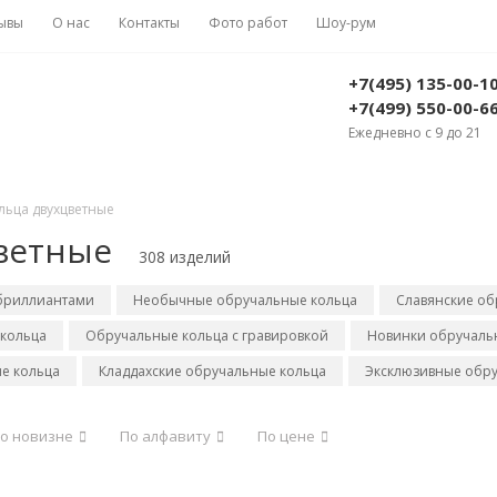
ывы
О нас
Контакты
Фото работ
Шоу-рум
+7(495) 135-00-1
+7(499) 550-00-6
Ежедневно с 9 до 21
ьца двухцветные
ветные
308 изделий
 бриллиантами
Необычные обручальные кольца
Славянские об
кольца
Обручальные кольца с гравировкой
Новинки обручальн
е кольца
Кладдахские обручальные кольца
Эксклюзивные обру
о новизне
По алфавиту
По цене