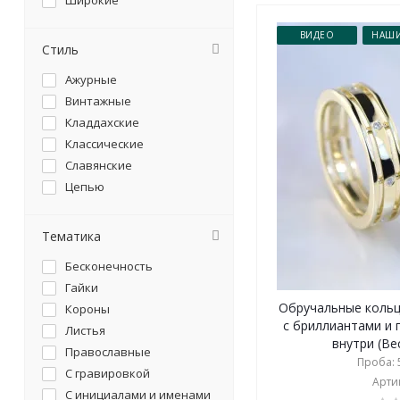
Широкие
ВИДЕО
НАШИ
Стиль
Ажурные
Винтажные
Кладдахские
Классические
Славянские
Цепью
Тематика
Бесконечность
Гайки
Обручальные кольц
Короны
с бриллиантами и
Листья
внутри (Вес
Православные
Проба: 5
С гравировкой
Артик
С инициалами и именами