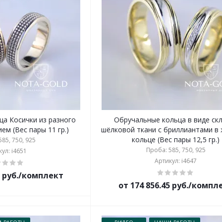
ца Косички из разного
Обручальные кольца в виде ск
ем (Вес пары 11 гр.)
шёлковой ткани с бриллиантами в
кольце (Вес пары 12,5 гр.)
85, 750, 925
Проба: 585, 750, 925
ул: i4651
Артикул: i4647
2 руб./комплект
от 174 856.45 руб./компл