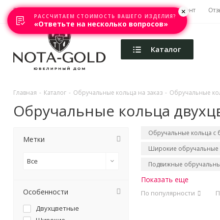
Главная
Акции
Каталоги
Изготовление
Ремонт
Отз
РАССЧИТАЕМ СТОИМОСТЬ ВАШЕГО ИЗДЕЛИЯ?
«Ответьте на несколько вопросов»
Каталог
Главная
-
Каталог
-
Обручальные кольца на заказ
-
Обручальные кол
Обручальные кольца двухц
Обручальные кольца с
Метки
Широкие обручальные 
Все
Подвижные обручальны
Показать еще
Особенности
По популярности
П
Двухцветные