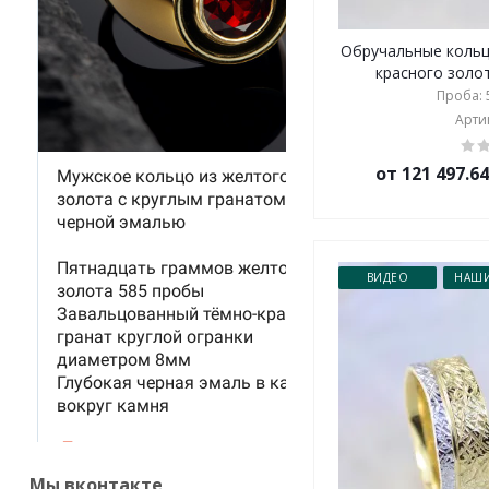
Обручальные кольц
красного золот
Проба: 5
Артик
от 121 497.6
ВИДЕО
НАШИ
Мы вконтакте