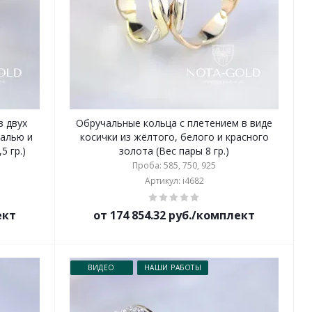
з двух
Обручальные кольца с плетением в виде
малью и
косички из жёлтого, белого и красного
5 гр.)
золота (Вес пары 8 гр.)
Проба: 585, 750, 925
Артикул: i4682
ект
от 174 854.32 руб./комплект
ВИДЕО
НАШИ РАБОТЫ