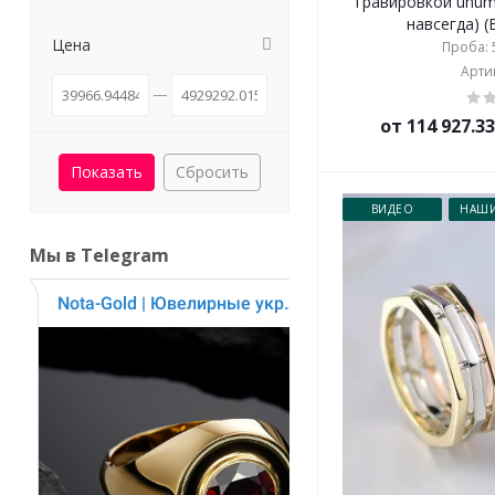
гравировкой unum
навсегда) (
Цена
Проба: 5
Артик
от 114 927.3
Сбросить
ВИДЕО
НАШИ
Мы в Telegram