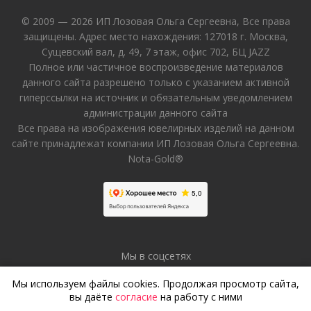
© 2009 — 2026 ИП Лозовая Ольга Сергеевна, Все права
защищены. Адрес место нахождения: 127018 г. Москва,
Сущевский вал, д. 49, 7 этаж, офис 702, БЦ JAZZ
Полное или частичное воспроизведение материалов
данного сайта разрешено только с указанием активной
гиперссылки на источник и обязательным уведомлением
администрации данного сайта
Все права на изображения ювелирных изделий на данном
сайте принадлежат компании ИП Лозовая Ольга Сергеевна.
Nota-Gold®
Мы в соцсетях
Мы используем файлы cookies. Продолжая просмотр сайта,
вы даёте
согласие
на работу с ними