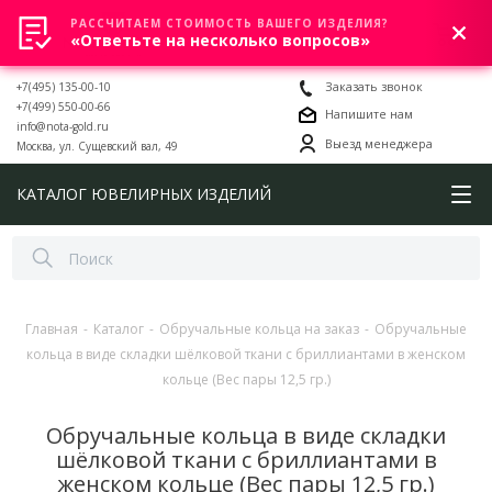
РАССЧИТАЕМ СТОИМОСТЬ ВАШЕГО ИЗДЕЛИЯ?
0
«Ответьте на несколько вопросов»
+7(495) 135-00-10
Заказать звонок
+7(499) 550-00-66
Напишите нам
info@nota-gold.ru
Выезд менеджера
Москва, ул. Сущевский вал, 49
КАТАЛОГ ЮВЕЛИРНЫХ ИЗДЕЛИЙ
Главная
-
Каталог
-
Обручальные кольца на заказ
-
Обручальные
кольца в виде складки шёлковой ткани с бриллиантами в женском
кольце (Вес пары 12,5 гр.)
Обручальные кольца в виде складки
шёлковой ткани с бриллиантами в
женском кольце (Вес пары 12,5 гр.)