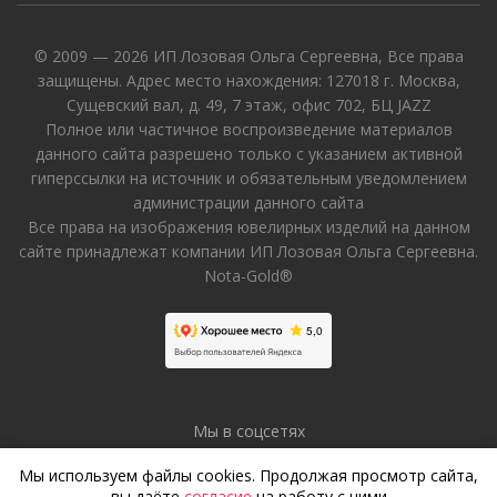
© 2009 — 2026 ИП Лозовая Ольга Сергеевна, Все права
защищены. Адрес место нахождения: 127018 г. Москва,
Сущевский вал, д. 49, 7 этаж, офис 702, БЦ JAZZ
Полное или частичное воспроизведение материалов
данного сайта разрешено только с указанием активной
гиперссылки на источник и обязательным уведомлением
администрации данного сайта
Все права на изображения ювелирных изделий на данном
сайте принадлежат компании ИП Лозовая Ольга Сергеевна.
Nota-Gold®
Мы в соцсетях
Мы используем файлы cookies. Продолжая просмотр сайта,
вы даёте
согласие
на работу с ними