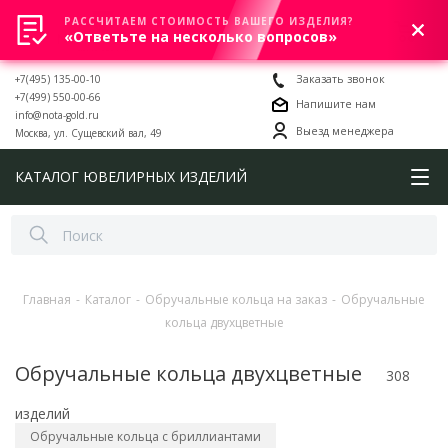
РАССЧИТАЕМ СТОИМОСТЬ ВАШЕГО ИЗДЕЛИЯ?
0
«Ответьте на несколько вопросов»
+7(495) 135-00-10
Заказать звонок
+7(499) 550-00-66
Напишите нам
info@nota-gold.ru
Выезд менеджера
Москва, ул. Сущевский вал, 49
КАТАЛОГ ЮВЕЛИРНЫХ ИЗДЕЛИЙ
Главная
-
Каталог
-
Обручальные кольца на заказ
-
Обручальные
кольца двухцветные
Обручальные кольца двухцветные
308
изделий
Обручальные кольца с бриллиантами