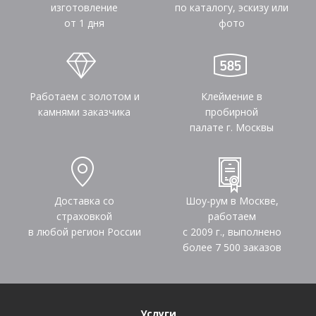
изготовление
по каталогу, эскизу или
от 1 дня
фото
Работаем с золотом и
Клеймение в
камнями заказчика
пробирной
палате г. Москвы
Доставка со
Шоу-рум в Москве,
страховкой
работаем
в любой регион России
с 2009 г., выполнено
более
7 500
заказов
Услуги