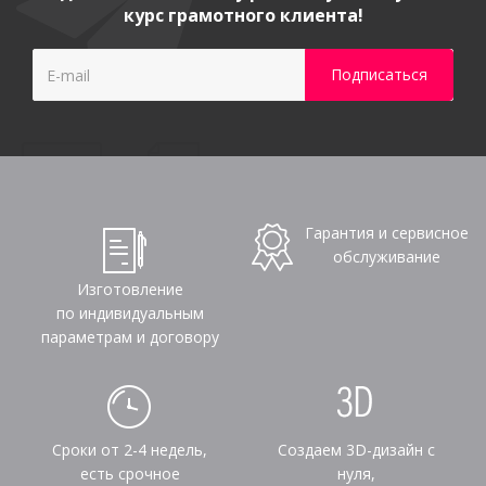
курс грамотного клиента!
Гарантия и сервисное
обслуживание
Изготовление
по индивидуальным
параметрам и договору
Сроки от 2-4 недель,
Создаем 3D-дизайн с
есть срочное
нуля,