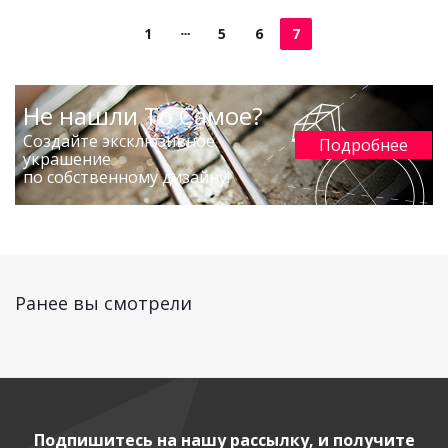
1
5
6
7
Не нашли То Самое?
Создайте эксклюзивное
Подробнее
украшение
по собственному дизайну!
Ранее вы смотрели
Подпишитесь на нашу рассылку, и получите