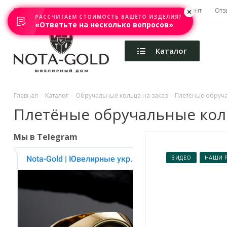
Главная
Акции
Каталоги
Изготовление
Ремонт
Отз
РАССЧИТАЕМ СТОИМОСТЬ ВАШЕГО ИЗДЕЛИЯ?
«Ответьте на несколько вопросов»
Каталог
Главная
-
Каталог
-
Обручальные кольца на заказ
-
Плетёные обручал
Плетёные обручальные кольц
Мы в Telegram
ВИДЕО
НАШИ 