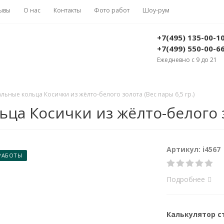
ывы
О нас
Контакты
Фото работ
Шоу-рум
+7(495) 135-00-1
+7(499) 550-00-6
Ежедневно с 9 до 21
ьные кольца Косички из жёлто-белого золота (Вес пары 6,5 гр.)
а Косички из жёлто-белого зо
Артикул: i4567
РАБОТЫ
Подробнее
Калькулятор 