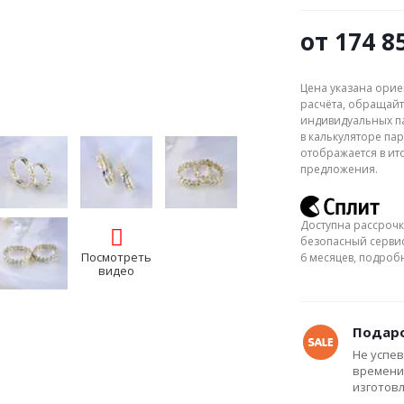
от
174 8
Цена указана орие
расчёта, обращайт
индивидуальных па
в калькуляторе пар
отображается в ит
предложения.
Доступна рассрочк
безопасный сервис
Посмотреть
6 месяцев, подро
видео
Подаро
Не успев
времени
изготов