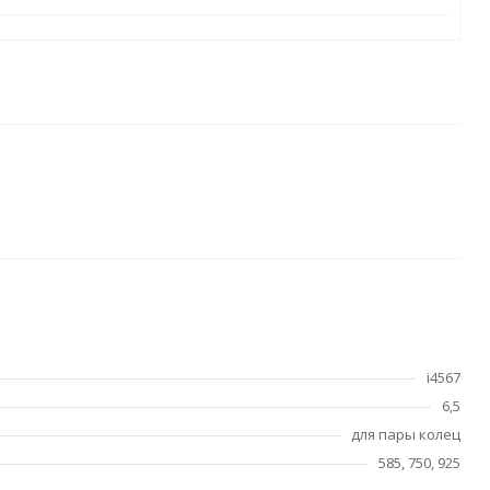
i4567
6,5
для пары колец
585, 750, 925