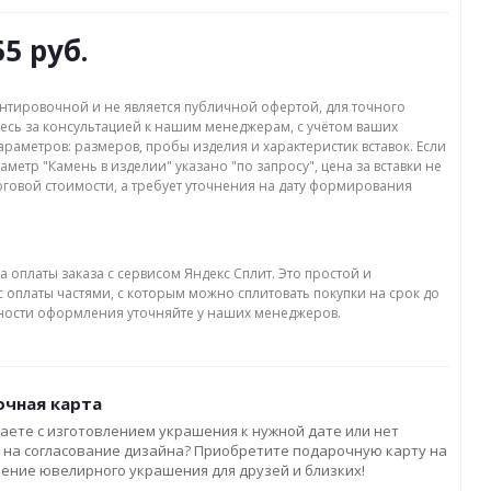
55 руб.
нтировочной и не является публичной офертой, для точного
есь за консультацией к нашим менеджерам, с учётом ваших
раметров: размеров, пробы изделия и характеристик вставок. Если
аметр "Камень в изделии" указано "по запросу", цена за вставки не
оговой стоимости, а требует уточнения на дату формирования
а оплаты заказа с сервисом Яндекс Сплит. Это простой и
 оплаты частями, с которым можно сплитовать покупки на срок до
бности оформления уточняйте у наших менеджеров.
чная карта
аете с изготовлением украшения к нужной дате или нет
 на согласование дизайна? Приобретите подарочную карту на
ление ювелирного украшения для друзей и близких!