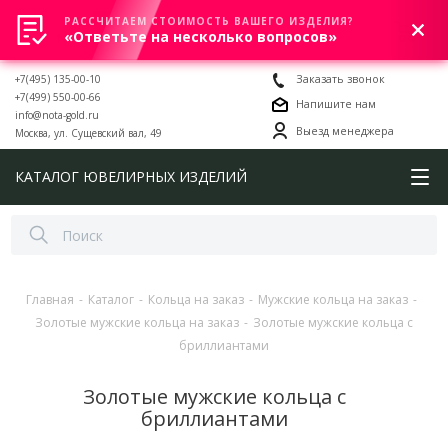
РАССЧИТАЕМ СТОИМОСТЬ ВАШЕГО ИЗДЕЛИЯ?
0
«Ответьте на несколько вопросов»
+7(495) 135-00-10
Заказать звонок
+7(499) 550-00-66
Напишите нам
info@nota-gold.ru
Выезд менеджера
Москва, ул. Сущевский вал, 49
КАТАЛОГ ЮВЕЛИРНЫХ ИЗДЕЛИЙ
Главная
-
Каталог
-
Кольца на заказ
-
Мужские кольца на заказ
-
Золотые мужские кольца на заказ
-
Золотые мужские кольца с
бриллиантами
Золотые мужские кольца с
бриллиантами