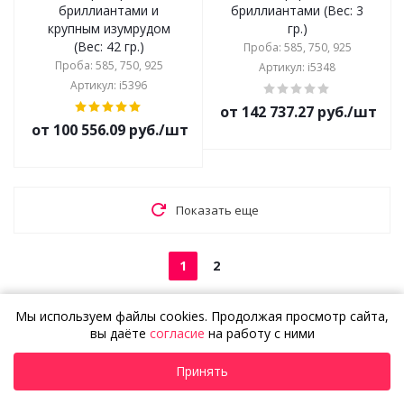
бриллиантами и
бриллиантами (Вес: 3
крупным изумрудом
гр.)
(Вес: 42 гр.)
Проба: 585, 750, 925
Проба: 585, 750, 925
Артикул: i5348
Артикул: i5396
от 142 737.27 руб./шт
от 100 556.09 руб./шт
Показать еще
1
2
Мы используем файлы cookies. Продолжая просмотр сайта,
Не нашли То Самое?
вы даёте
согласие
на работу с ними
Создайте эксклюзивное
Подробнее
Принять
украшение
по собственному дизайну!