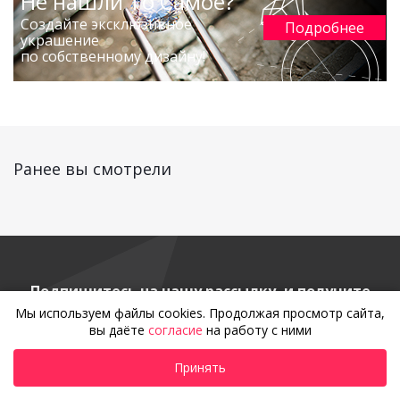
Не нашли То Самое?
Создайте эксклюзивное
Подробнее
украшение
по собственному дизайну!
Ранее вы смотрели
Подпишитесь на нашу рассылку, и получите
курс грамотного клиента!
Мы используем файлы cookies. Продолжая просмотр сайта,
вы даёте
согласие
на работу с ними
Принять