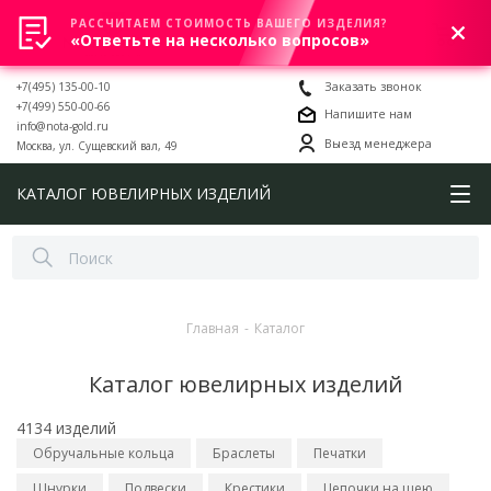
РАССЧИТАЕМ СТОИМОСТЬ ВАШЕГО ИЗДЕЛИЯ?
0
«Ответьте на несколько вопросов»
+7(495) 135-00-10
Заказать звонок
+7(499) 550-00-66
Напишите нам
info@nota-gold.ru
Выезд менеджера
Москва, ул. Сущевский вал, 49
КАТАЛОГ ЮВЕЛИРНЫХ ИЗДЕЛИЙ
Главная
-
Каталог
Каталог ювелирных изделий
4134 изделий
Обручальные кольца
Браслеты
Печатки
Шнурки
Подвески
Крестики
Цепочки на шею