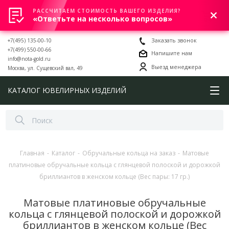
РАССЧИТАЕМ СТОИМОСТЬ ВАШЕГО ИЗДЕЛИЯ?
0
«Ответьте на несколько вопросов»
+7(495) 135-00-10
Заказать звонок
+7(499) 550-00-66
Напишите нам
info@nota-gold.ru
Выезд менеджера
Москва, ул. Сущевский вал, 49
КАТАЛОГ ЮВЕЛИРНЫХ ИЗДЕЛИЙ
Главная
-
Каталог
-
Обручальные кольца на заказ
-
Матовые
платиновые обручальные кольца с глянцевой полоской и дорожкой
бриллиантов в женском кольце (Вес пары: 17 гр.)
Матовые платиновые обручальные
кольца с глянцевой полоской и дорожкой
бриллиантов в женском кольце (Вес