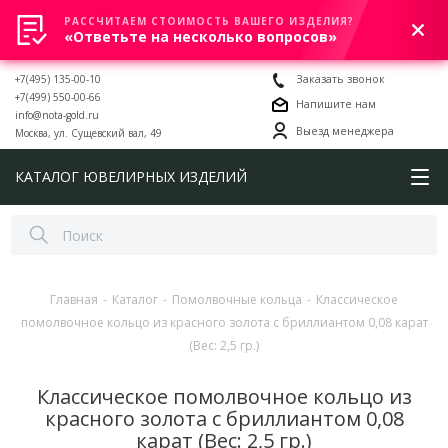
РАССЧИТАЕМ СТОИМОСТЬ ВАШЕГО ИЗДЕЛИЯ?
0
«Ответьте на несколько вопросов»
+7(495) 135-00-10
Заказать звонок
+7(499) 550-00-66
Напишите нам
info@nota-gold.ru
Выезд менеджера
Москва, ул. Сущевский вал, 49
КАТАЛОГ ЮВЕЛИРНЫХ ИЗДЕЛИЙ
Главная
-
Каталог
-
Помолвочные кольца
-
Классическое
помолвочное кольцо из красного золота с бриллиантом 0,08 карат
(Вес: 2,5 гр.)
Классическое помолвочное кольцо из
красного золота с бриллиантом 0,08
карат (Вес: 2,5 гр.)