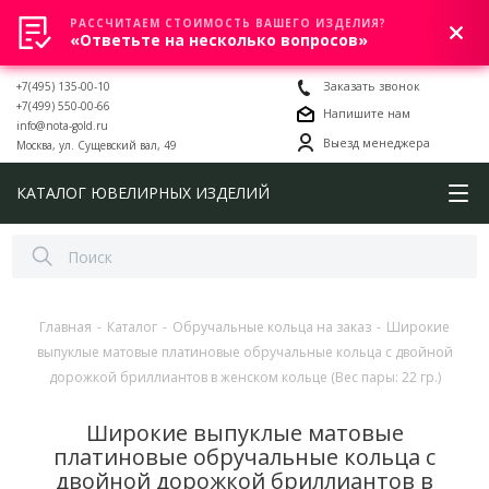
РАССЧИТАЕМ СТОИМОСТЬ ВАШЕГО ИЗДЕЛИЯ?
0
«Ответьте на несколько вопросов»
+7(495) 135-00-10
Заказать звонок
+7(499) 550-00-66
Напишите нам
info@nota-gold.ru
Выезд менеджера
Москва, ул. Сущевский вал, 49
КАТАЛОГ ЮВЕЛИРНЫХ ИЗДЕЛИЙ
Главная
-
Каталог
-
Обручальные кольца на заказ
-
Широкие
выпуклые матовые платиновые обручальные кольца с двойной
дорожкой бриллиантов в женском кольце (Вес пары: 22 гр.)
Широкие выпуклые матовые
платиновые обручальные кольца с
двойной дорожкой бриллиантов в