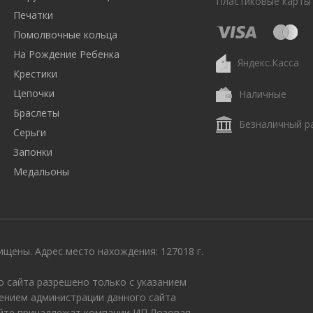
Пластиковые карты
Печатки
Помолвочные кольца
На Рождение Ребенка
Яндекс.Касса
Крестики
Цепочки
Наличные
Браслеты
Безналичный р
Серьги
Запонки
Медальоны
щены. Адрес место нахождения: 127018 г.
 сайта разрешено только с указанием
ением администрации данного сайта
айте принадлежат компании ИП Лозовая