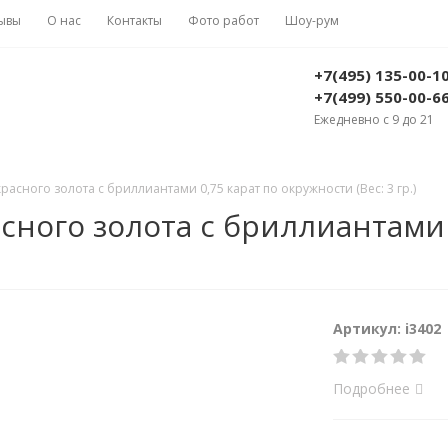
ывы
О нас
Контакты
Фото работ
Шоу-рум
+7(495) 135-00-1
+7(499) 550-00-6
Ежедневно с 9 до 21
асного золота с бриллиантами 0,75 карат по окружности (Вес: 3 гр.)
сного золота с бриллиантами 
Артикул: i3402
Подробнее