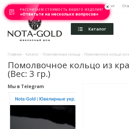
Главная
Акции
Каталоги
Изготовление
Ремонт
Отз
РАССЧИТАЕМ СТОИМОСТЬ ВАШЕГО ИЗДЕЛИЯ?
«Ответьте на несколько вопросов»
Каталог
Главная
-
Каталог
-
Помолвочные кольца
-
Помолвочное кольцо из кр
Помолвочное кольцо из кра
(Вес: 3 гр.)
Мы в Telegram