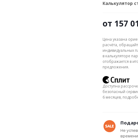
Калькулятор 
от
157 0
Цена указана орие
расчёта, обращайт
индивидуальных па
в калькуляторе пар
отображается в ит
предложения.
Доступна рассрочк
безопасный сервис
6 месяцев, подро
Подаро
Не успев
времени