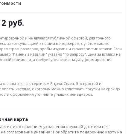
стоимости
12 руб.
нтировочной и не является публичной офертой, для точного
есь за консультацией к нашим менеджерам, с учётом ваших
раметров: размеров, пробы изделия и характеристик вставок. Если
аметр "Камень в изделии" указано "по запросу", цена за вставки не
оговой стоимости, а требует уточнения на дату формирования
а оплаты заказа с сервисом Яндекс Сплит. Это простой и
 оплаты частями, с которым можно сплитовать покупки на срок до
бности оформления уточняйте у наших менеджеров.
чная карта
аете с изготовлением украшения к нужной дате или нет
 на согласование дизайна? Приобретите подарочную карту на