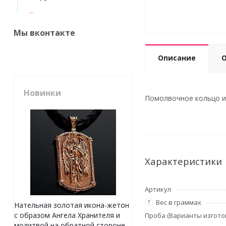
Мы вконтакте
Описание
Новинки
Помолвочное кольцо из 
Характеристики
Артикул
Вес в граммах
?
Нательная золотая икона-жетон
с образом Ангела Хранителя и
Проба (Варианты изгото
молитвой на обратной стороне