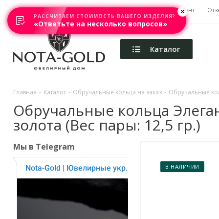
Главная
Акции
Каталоги
Изготовление
Ремонт
Отз
РАССЧИТАЕМ СТОИМОСТЬ ВАШЕГО ИЗДЕЛИЯ?
«Ответьте на несколько вопросов»
Каталог
Главная
-
Каталог
-
Обручальные кольца на заказ
-
Обручальные кол
Обручальные кольца Элеган
золота (Вес пары: 12,5 гр.)
Мы в Telegram
В НАЛИЧИИ