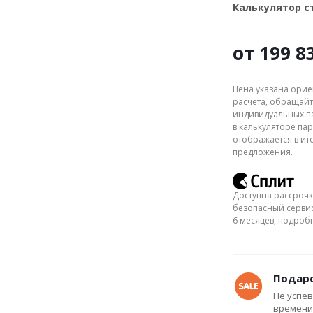
Калькулятор 
от
199 8
Цена указана орие
расчёта, обращайт
индивидуальных па
в калькуляторе пар
отображается в ит
предложения.
Доступна рассрочк
безопасный сервис
6 месяцев, подро
Подаро
Не успев
времени