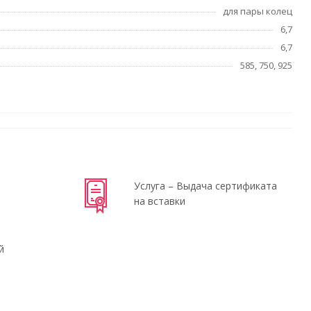
для пары колец
6,7
6,7
585, 750, 925
Услуга – Выдача сертификата
на вставки
й