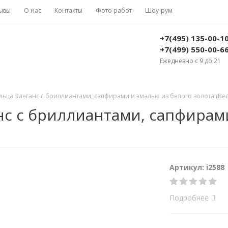
ывы
О нас
Контакты
Фото работ
Шоу-рум
+7(495) 135-00-1
+7(499) 550-00-6
Ежедневно с 9 до 21
ьца Элеганс с бриллиантами, сапфирами и эмалью из белого золота (Вес п
с с бриллиантами, сапфирами
Артикул: i2588
Подробнее