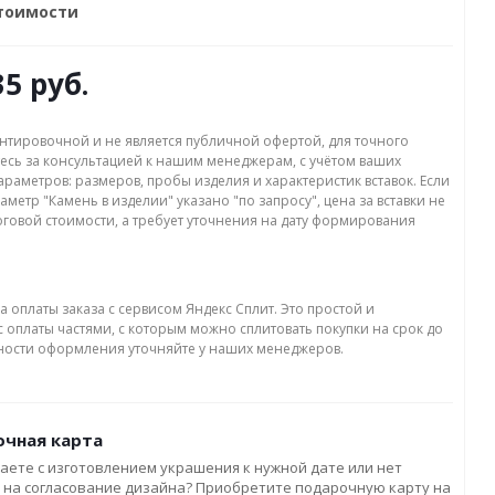
стоимости
35 руб.
нтировочной и не является публичной офертой, для точного
есь за консультацией к нашим менеджерам, с учётом ваших
раметров: размеров, пробы изделия и характеристик вставок. Если
аметр "Камень в изделии" указано "по запросу", цена за вставки не
оговой стоимости, а требует уточнения на дату формирования
а оплаты заказа с сервисом Яндекс Сплит. Это простой и
 оплаты частями, с которым можно сплитовать покупки на срок до
бности оформления уточняйте у наших менеджеров.
чная карта
аете с изготовлением украшения к нужной дате или нет
 на согласование дизайна? Приобретите подарочную карту на