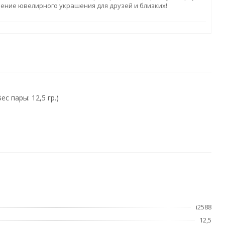
ление ювелирного украшения для друзей и близких!
 пары: 12,5 гр.)
i2588
12,5