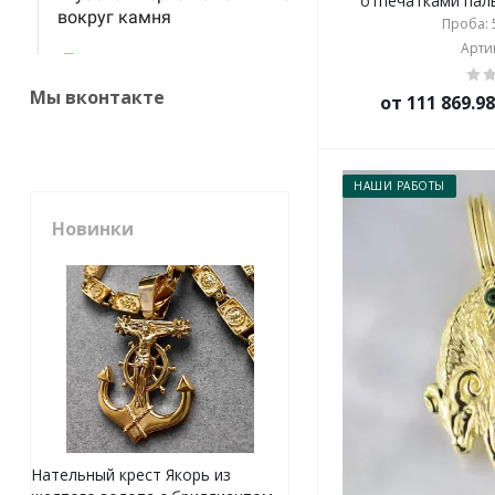
отпечатками паль
Проба: 5
Артик
Мы вконтакте
от 111 869.9
НАШИ РАБОТЫ
Новинки
Нательный крест Якорь из