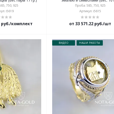
цев (Вес пары 17 гр.)
эмалью и символами (Вес: 10 г
85, 750, 925
Проба: 585, 750, 925
ул: i5619
Артикул: i5615
8 руб./комплект
от 33 571.22 руб./шт
ВИДЕО
НАШИ РАБОТЫ