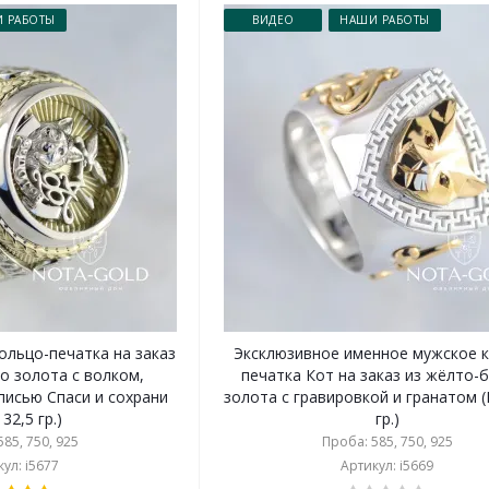
 РАБОТЫ
ВИДЕО
НАШИ РАБОТЫ
ольцо-печатка на заказ
Эксклюзивное именное мужское 
о золота с волком,
печатка Кот на заказ из жёлто-
писью Спаси и сохрани
золота с гравировкой и гранатом (В
 32,5 гр.)
гр.)
85, 750, 925
Проба: 585, 750, 925
ул: i5677
Артикул: i5669