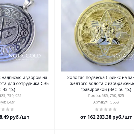
с надписью и узором на
Золотая подвеска Сфинкс на зак
лота для сотрудника СЭБ
жёлтого золота с изображени
: 43 гр.)
гравировкой (Вес: 56 гр.)
85, 750, 925
Проба: 585, 750, 925
ул: i5691
Артикул: i5688
8.49 руб./шт
от 162 203.38 руб./шт