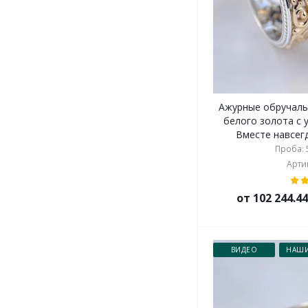
Ажурные обручаль
белого золота с 
Вместе навсегд
Проба: 5
Артик
от 102 244.4
ВИДЕО
НАШИ