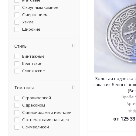
Матовые
С крупным камнем
С чернением
Узкие
Широкие
Стиль
Винтажные
Кельтские
Славянские
Золотая подвеска 
заказ из белого зо
Тематика
(Вес
Проба: 5
С гравировкой
Артик
С драконом
С инициалами и именами
от 125 33
С отпечатками пальцев
С символикой