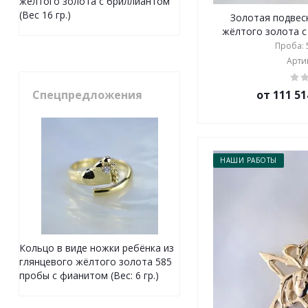
желтого золота с бриллиантом
(Вес 16 гр.)
Золотая подвеск
жёлтого золота с 
Проба: 5
Артик
от 111 51
Спецпредложения
НАШИ РАБОТЫ
Кольцо в виде ножки ребёнка из
глянцевого жёлтого золота 585
пробы с фианитом (Вес: 6 гр.)