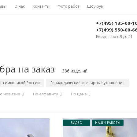
ывы
О нас
Контакты
Фото работ
Шоу-рум
+7(495) 135-00-1
+7(499) 550-00-6
Ежедневно с 9 до 21
бра на заказ
386 изделий
с символикой России
Геральдические ювелирные украшения
о новизне
По алфавиту
По цене
ВИДЕО
НАШИ РАБОТЫ