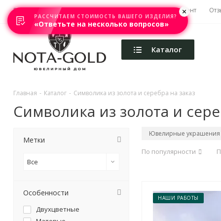
Главная
Акции
Каталоги
Изготовление
Ремонт
Отз
РАССЧИТАЕМ СТОИМОСТЬ ВАШЕГО ИЗДЕЛИЯ?
«Ответьте на несколько вопросов»
Каталог
Главная
-
Каталог
-
Символика из золота и серебра на заказ
Символика из золота и сере
Ювелирные украшения 
Метки
По популярности
П
Все
Особенности
НАШИ РАБОТЫ
Двухцветные