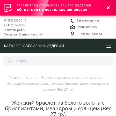
РАССЧИТАЕМ СТОИМОСТЬ ВАШЕГО ИЗДЕЛИЯ?
0
«Ответьте на несколько вопросов»
+7(495) 135-00-10
Заказать звонок
+7(499) 550-00-66
Напишите нам
info@nota-gold.ru
Выезд менеджера
Москва, ул. Сущевский вал, 49
КАТАЛОГ ЮВЕЛИРНЫХ ИЗДЕЛИЙ
Главная
-
Каталог
-
Браслеты на заказ из золота и серебра
-
Женский браслет из белого золота с бриллиантами, меандром и
солнцем (Вес 27 гр.)
Женский браслет из белого золота с
бриллиантами, меандром и солнцем (Вес
27 гр.)