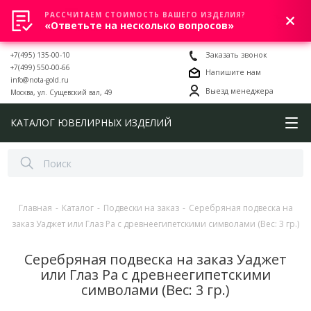
РАССЧИТАЕМ СТОИМОСТЬ ВАШЕГО ИЗДЕЛИЯ?
0
«Ответьте на несколько вопросов»
+7(495) 135-00-10
Заказать звонок
+7(499) 550-00-66
Напишите нам
info@nota-gold.ru
Выезд менеджера
Москва, ул. Сущевский вал, 49
КАТАЛОГ ЮВЕЛИРНЫХ ИЗДЕЛИЙ
Главная
-
Каталог
-
Подвески на заказ
-
Серебряная подвеска на
заказ Уаджет или Глаз Ра с древнеегипетскими символами (Вес: 3 гр.)
Серебряная подвеска на заказ Уаджет
или Глаз Ра с древнеегипетскими
символами (Вес: 3 гр.)