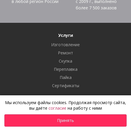
в любой регион России
с 2009 г., выполнено
более
7 500
заказов
Услуги
Изготовление
Ремонт
Скупка
Переплавка
Пайка
Сертификаты
Сервис
Мы используем файлы cookies. Продолжая просмотр сайта,
вы даёте
согласие
на работу с ними
Как заказать
Доставка
Принять
Оплата