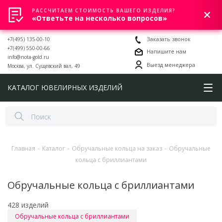
РАССЧИТАЕМ СТОИМОСТЬ ВАШЕГО ИЗДЕЛИЯ?
0
«Ответьте на несколько вопросов»
+7(495) 135-00-10
Заказать звонок
+7(499) 550-00-66
Напишите нам
info@nota-gold.ru
Выезд менеджера
Москва, ул. Сущевский вал, 49
КАТАЛОГ ЮВЕЛИРНЫХ ИЗДЕЛИЙ
Главная
-
Каталог
-
Обручальные кольца на заказ
-
Обручальные
кольца с бриллиантами
Обручальные кольца с бриллиантами
428 изделий
Обручальные кольца с бриллиантами