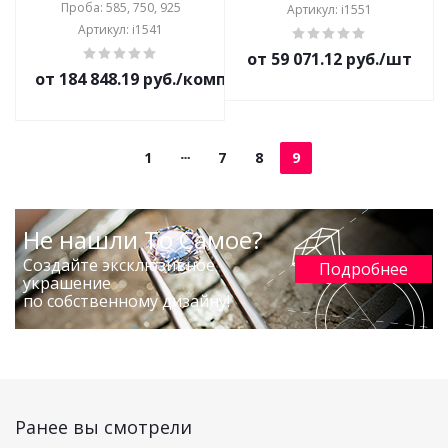
Проба: 585, 750, 925
Артикул: i1551
Артикул: i1541
от 59 071.12 руб./шт
от 184 848.19 руб./комплект
1
7
8
9
Не нашли То Самое?
Создайте эксклюзивное
Подробнее
украшение
по собственному дизайну!
Ранее вы смотрели