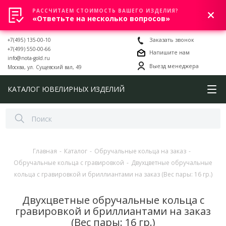
РАССЧИТАЕМ СТОИМОСТЬ ВАШЕГО ИЗДЕЛИЯ?
0
«Ответьте на несколько вопросов»
+7(495) 135-00-10
Заказать звонок
+7(499) 550-00-66
Напишите нам
info@nota-gold.ru
Выезд менеджера
Москва, ул. Сущевский вал, 49
КАТАЛОГ ЮВЕЛИРНЫХ ИЗДЕЛИЙ
Главная
-
Каталог
-
Обручальные кольца на заказ
-
Обручальные кольца с гравировкой
-
Двухцветные обручальные
кольца с гравировкой и бриллиантами на заказ (Вес пары: 16 гр.)
Двухцветные обручальные кольца с
гравировкой и бриллиантами на заказ
(Вес пары: 16 гр.)