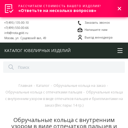
РАССЧИТАЕМ СТОИМОСТЬ ВАШЕГО ИЗДЕЛИЯ?
0
«Ответьте на несколько вопросов»
+7(495) 135-00-10
Заказать звонок
+7(499) 550-00-66
Напишите нам
info@nota-gold.ru
Выезд менеджера
Москва, ул. Сущевский вал, 49
КАТАЛОГ ЮВЕЛИРНЫХ ИЗДЕЛИЙ
Главная
-
Каталог
-
Обручальные кольца на заказ
-
Обручальные кольца с отпечатками пальцев
-
Обручальные кольца
с внутренним узором в виде отпечатков пальцев и бриллиантами на
заказ (Вес пары: 14 гр.)
Обручальные кольца с внутренним
узором в виде отпечатков пальцев и