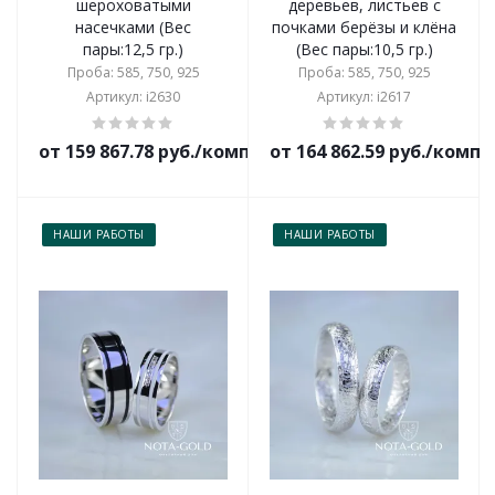
шероховатыми
деревьев, листьев с
насечками (Вес
почками берёзы и клёна
пары:12,5 гр.)
(Вес пары:10,5 гр.)
Проба: 585, 750, 925
Проба: 585, 750, 925
Артикул: i2630
Артикул: i2617
от 159 867.78 руб./комплект
от 164 862.59 руб./комп
НАШИ РАБОТЫ
НАШИ РАБОТЫ