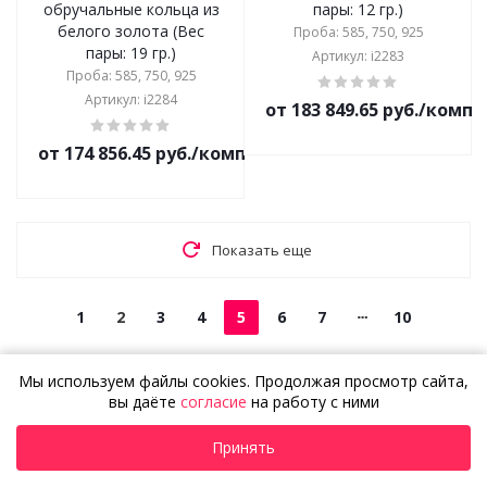
обручальные кольца из
пары: 12 гр.)
белого золота (Вес
Проба: 585, 750, 925
пары: 19 гр.)
Артикул: i2283
Проба: 585, 750, 925
Артикул: i2284
от 183 849.65 руб./комп
от 174 856.45 руб./комплект
Показать еще
1
2
3
4
5
6
7
10
Мы используем файлы cookies. Продолжая просмотр сайта,
Не нашли То Самое?
вы даёте
согласие
на работу с ними
Создайте эксклюзивное
Подробнее
Принять
украшение
по собственному дизайну!