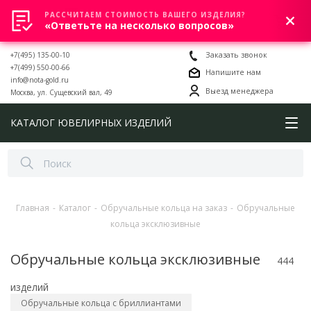
РАССЧИТАЕМ СТОИМОСТЬ ВАШЕГО ИЗДЕЛИЯ?
0
«Ответьте на несколько вопросов»
+7(495) 135-00-10
Заказать звонок
+7(499) 550-00-66
Напишите нам
info@nota-gold.ru
Выезд менеджера
Москва, ул. Сущевский вал, 49
КАТАЛОГ ЮВЕЛИРНЫХ ИЗДЕЛИЙ
Главная
-
Каталог
-
Обручальные кольца на заказ
-
Обручальные
кольца эксклюзивные
Обручальные кольца эксклюзивные
444
изделий
Обручальные кольца с бриллиантами