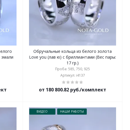
белого
Обручальные кольца из белого золота
з эмали
Love you (лав ю) с бриллиантами (Вес пары:
17 гр.)
Проба: 585, 750, 925
Артикул: i4137
ект
от 180 800.82 руб./комплект
ВИДЕО
НАШИ РАБОТЫ