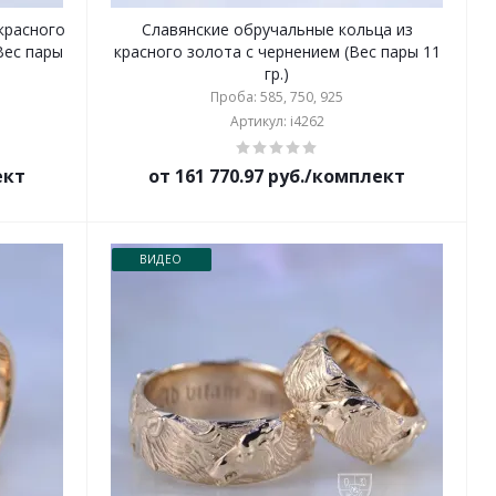
красного
Славянские обручальные кольца из
Вес пары
красного золота с чернением (Вес пары 11
гр.)
Проба: 585, 750, 925
Артикул: i4262
ект
от 161 770.97 руб./комплект
ВИДЕО