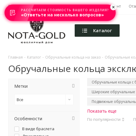
Главная
Акции
Каталоги
Изготовление
Ремонт
Отз
РАССЧИТАЕМ СТОИМОСТЬ ВАШЕГО ИЗДЕЛИЯ?
«Ответьте на несколько вопросов»
Каталог
Главная
-
Каталог
-
Обручальные кольца на заказ
-
Обручальные ко
Обручальные кольца экскл
Обручальные кольца с
Метки
Широкие обручальные 
Все
Подвижные обручальны
Показать еще
Особенности
По популярности
П
В виде браслета