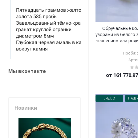
Обручальные ко
узорами из белого 
чернением или род
Проба: 5
Артик
Мы вконтакте
от 161 770.9
ВИДЕО
НАШИ
Новинки