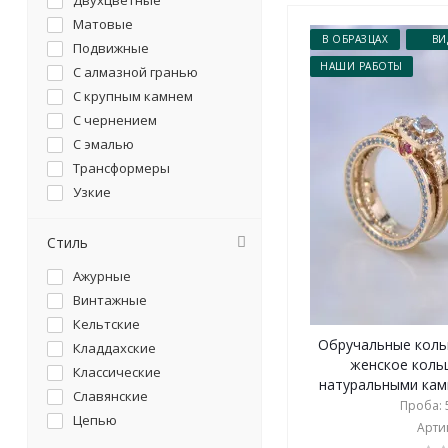
Двухцветные
Матовые
В ОБРАЗЦАХ
ВИ
Подвижные
НАШИ РАБОТЫ
С алмазной гранью
С крупным камнем
С чернением
С эмалью
Трансформеры
Узкие
Широкие
Стиль
Ажурные
Винтажные
Кельтские
Обручальные коль
Кладдахские
женское коль
Классические
натуральными камн
Славянские
Проба: 5
Цепью
Артик