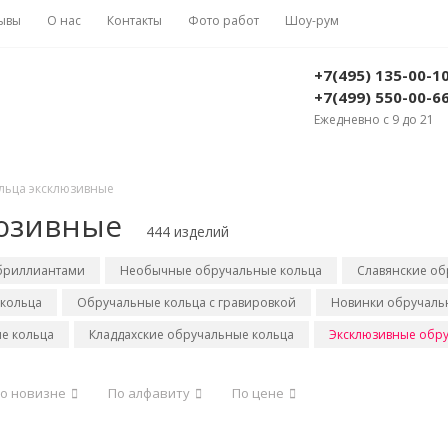
ывы
О нас
Контакты
Фото работ
Шоу-рум
+7(495) 135-00-1
+7(499) 550-00-6
Ежедневно с 9 до 21
льца эксклюзивные
юзивные
444 изделий
 бриллиантами
Необычные обручальные кольца
Славянские об
кольца
Обручальные кольца с гравировкой
Новинки обручальн
е кольца
Кладдахские обручальные кольца
Эксклюзивные обру
о новизне
По алфавиту
По цене