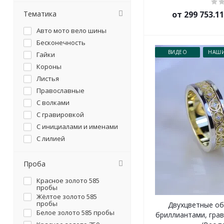
Тематика
от 299 753.1
Авто мото вело шины
Бесконечность
ВИДЕО
НАШИ
Гайки
Короны
Листья
Православные
С волками
С гравировкой
С инициалами и именами
С лилией
С отпечатками пальцев
С плетением косички
Проба
С сердцем
Красное золото 585
С символикой
пробы
Жёлтое золото 585
Со слонами
пробы
Двухцветные об
Белое золото 585 пробы
бриллиантами, гра