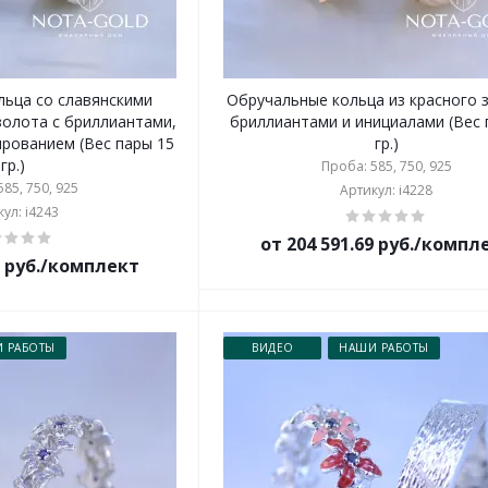
льца со славянскими
Обручальные кольца из красного 
золота с бриллиантами,
бриллиантами и инициалами (Вес 
ированием (Вес пары 15
гр.)
гр.)
Проба: 585, 750, 925
85, 750, 925
Артикул: i4228
ул: i4243
от 204 591.69 руб./компл
7 руб./комплект
 РАБОТЫ
ВИДЕО
НАШИ РАБОТЫ