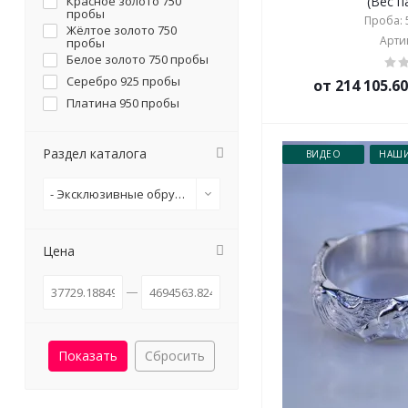
Красное золото 750
(Вес п
пробы
Проба: 5
Жёлтое золото 750
Артик
пробы
Белое золото 750 пробы
Серебро 925 пробы
от 214 105.6
Платина 950 пробы
Раздел каталога
ВИДЕО
НАШИ
- Эксклюзивные обручальные кольца
Цена
Сбросить