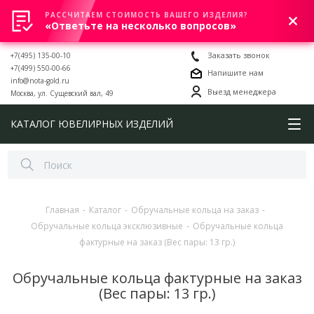
РАССЧИТАЕМ СТОИМОСТЬ ВАШЕГО ИЗДЕЛИЯ?
0
«Ответьте на несколько вопросов»
+7(495) 135-00-10
Заказать звонок
+7(499) 550-00-66
Напишите нам
info@nota-gold.ru
Выезд менеджера
Москва, ул. Сущевский вал, 49
КАТАЛОГ ЮВЕЛИРНЫХ ИЗДЕЛИЙ
Главная
-
Каталог
-
Обручальные кольца на заказ
-
Обручальные кольца эксклюзивные
-
Обручальные кольца
фактурные на заказ (Вес пары: 13 гр.)
Обручальные кольца фактурные на заказ
(Вес пары: 13 гр.)