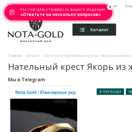
Главная
Акции
Каталоги
Изготовление
Ремонт
Отз
РАССЧИТАЕМ СТОИМОСТЬ ВАШЕГО ИЗДЕЛИЯ?
«Ответьте на несколько вопросов»
Каталог
Главная
-
Каталог
-
Золотые и серебряные кресты - мужские и женски
Нательный крест Якорь из ж
Мы в Telegram
В ОБРАЗЦАХ
В