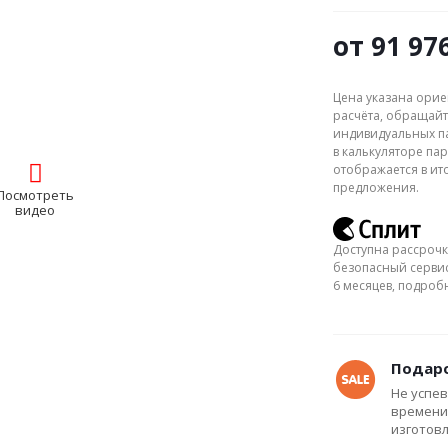
от
91 97
Цена указана орие
расчёта, обращайт
индивидуальных па
в калькуляторе пар
отображается в ит
предложения.
Посмотреть
видео
Доступна рассрочк
безопасный сервис
6 месяцев, подро
Подаро
Не успев
времени
изготов