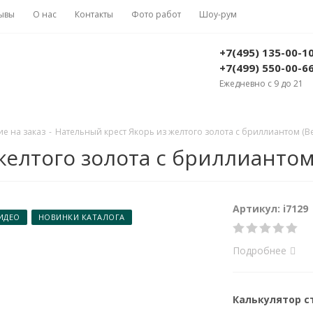
ывы
О нас
Контакты
Фото работ
Шоу-рум
+7(495) 135-00-1
+7(499) 550-00-6
Ежедневно с 9 до 21
е на заказ
-
Нательный крест Якорь из желтого золота с бриллиантом (Вес
елтого золота с бриллиантом (
Артикул: i7129
ИДЕО
НОВИНКИ КАТАЛОГА
Подробнее
Калькулятор 