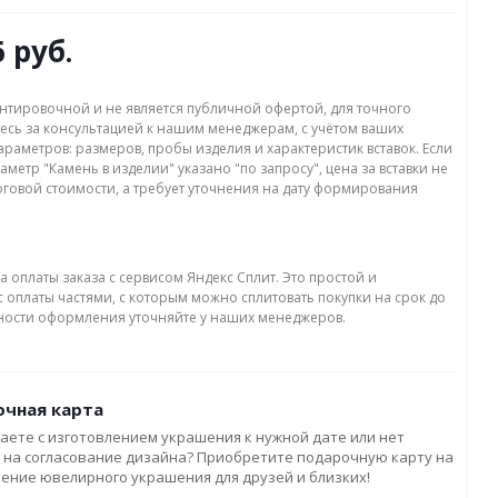
6 руб.
нтировочной и не является публичной офертой, для точного
есь за консультацией к нашим менеджерам, с учётом ваших
раметров: размеров, пробы изделия и характеристик вставок. Если
аметр "Камень в изделии" указано "по запросу", цена за вставки не
оговой стоимости, а требует уточнения на дату формирования
а оплаты заказа с сервисом Яндекс Сплит. Это простой и
 оплаты частями, с которым можно сплитовать покупки на срок до
бности оформления уточняйте у наших менеджеров.
чная карта
аете с изготовлением украшения к нужной дате или нет
 на согласование дизайна? Приобретите подарочную карту на
ление ювелирного украшения для друзей и близких!