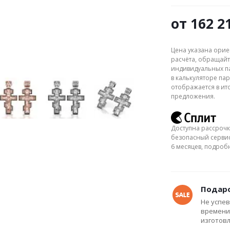
от
162 2
Цена указана орие
расчёта, обращайт
индивидуальных па
в калькуляторе пар
отображается в ит
предложения.
Доступна рассрочк
безопасный сервис
6 месяцев, подро
Подаро
Не успев
времени
изготов