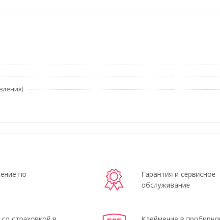
вления)
ение по
Гарантия и сервисное
обслуживание
 со страховкой в
Клеймение в пробирно