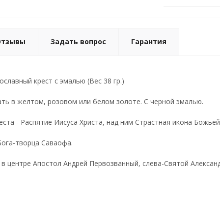
Отзывы
Задать вопрос
Гарантия
славный крест с эмалью (Вес 38 гр.)
ть в желтом, розовом или белом золоте. С черной эмалью.
еста - Распятие Иисуса Христа, над ним Страстная икона Божье
Бога-творца Саваофа.
в центре Апостол Андрей Первозванный, слева-Святой Александ