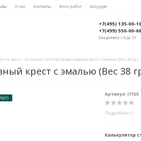
ывы
О нас
Контакты
Фото работ
Шоу-рум
+7(495) 135-00-1
+7(499) 550-00-6
Ежедневно с 9 до 21
е на заказ
-
Большой золотой православный крест с эмалью (Вес 38 гр.)
ый крест с эмалью (Вес 38 гр
Артикул: i7155
ИДЕО
Подробнее
Калькулятор 