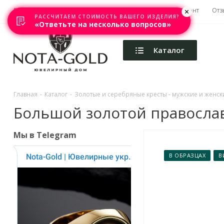
Главная
Акции
Каталоги
Изготовление
Ремонт
Отз
РАССЧИТАЕМ СТОИМОСТЬ ВАШЕГО ИЗДЕЛИЯ?
«Ответьте на несколько вопросов»
Каталог
Главная
-
Каталог
-
Золотые и серебряные кресты - мужские и женски
Большой золотой православн
Мы в Telegram
В ОБРАЗЦАХ
В