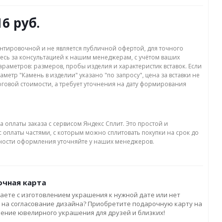
16 руб.
нтировочной и не является публичной офертой, для точного
есь за консультацией к нашим менеджерам, с учётом ваших
раметров: размеров, пробы изделия и характеристик вставок. Если
аметр "Камень в изделии" указано "по запросу", цена за вставки не
оговой стоимости, а требует уточнения на дату формирования
а оплаты заказа с сервисом Яндекс Сплит. Это простой и
 оплаты частями, с которым можно сплитовать покупки на срок до
бности оформления уточняйте у наших менеджеров.
чная карта
аете с изготовлением украшения к нужной дате или нет
 на согласование дизайна? Приобретите подарочную карту на
ление ювелирного украшения для друзей и близких!