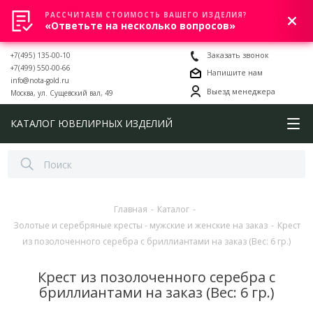
РАССЧИТАЕМ СТОИМОСТЬ ВАШЕГО ИЗДЕЛИЯ?
0
«Ответьте на несколько вопросов»
+7(495) 135-00-10
Заказать звонок
+7(499) 550-00-66
Напишите нам
info@nota-gold.ru
Выезд менеджера
Москва, ул. Сущевский вал, 49
КАТАЛОГ ЮВЕЛИРНЫХ ИЗДЕЛИЙ
Главная
-
Каталог
-
Золотые и серебряные кресты - мужские и женские на заказ
-
Крест
из позолоченного серебра с бриллиантами на заказ (Вес: 6 гр.)
Крест из позолоченного серебра с
бриллиантами на заказ (Вес: 6 гр.)