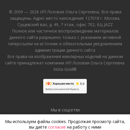
© 2009 — 2026 ИП Лозовая Ольга Сергеевна, Все права
защищены. Адрес место нахождения: 127018 г. Москва,
Сущевский вал, д. 49, 7 этаж, офис 702, БЦ JAZZ
Полное или частичное воспроизведение материалов
данного сайта разрешено только с указанием активной
гиперссылки на источник и обязательным уведомлением
администрации данного сайта
Все права на изображения ювелирных изделий на данном
сайте принадлежат компании ИП Лозовая Ольга Сергеевна.
Nota-Gold®
Мы в соцсетях
Мы используем файлы cookies. Продолжая просмотр сайта,
вы даёте
согласие
на работу с ними