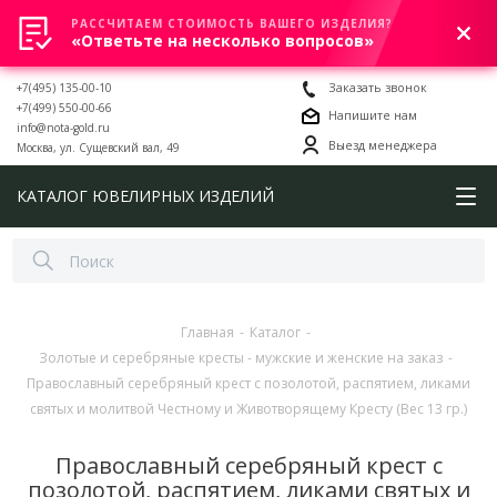
РАССЧИТАЕМ СТОИМОСТЬ ВАШЕГО ИЗДЕЛИЯ?
0
«Ответьте на несколько вопросов»
+7(495) 135-00-10
Заказать звонок
+7(499) 550-00-66
Напишите нам
info@nota-gold.ru
Выезд менеджера
Москва, ул. Сущевский вал, 49
КАТАЛОГ ЮВЕЛИРНЫХ ИЗДЕЛИЙ
Главная
-
Каталог
-
Золотые и серебряные кресты - мужские и женские на заказ
-
Православный серебряный крест с позолотой, распятием, ликами
святых и молитвой Честному и Животворящему Кресту (Вес 13 гр.)
Православный серебряный крест с
позолотой, распятием, ликами святых и