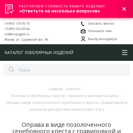
РАССЧИТАЕМ СТОИМОСТЬ ВАШЕГО ИЗДЕЛИЯ?
0
«Ответьте на несколько вопросов»
+7(495) 135-00-10
Заказать звонок
+7(499) 550-00-66
Напишите нам
info@nota-gold.ru
Выезд менеджера
Москва, ул. Сущевский вал, 49
КАТАЛОГ ЮВЕЛИРНЫХ ИЗДЕЛИЙ
Главная
-
Каталог
-
Золотые и серебряные кресты - мужские и женские на заказ
-
Оправа в виде позолоченного серебряного креста с гравировкой и
рисунком для крестика Клиента (Вес 9 гр.)
Оправа в виде позолоченного
серебряного креста с гравировкой и