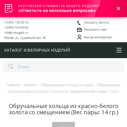
РАССЧИТАЕМ СТОИМОСТЬ ВАШЕГО ИЗДЕЛИЯ?
0
«Ответьте на несколько вопросов»
+7(495) 135-00-10
Заказать звонок
+7(499) 550-00-66
Напишите нам
info@nota-gold.ru
Выезд менеджера
Москва, ул. Сущевский вал, 49
КАТАЛОГ ЮВЕЛИРНЫХ ИЗДЕЛИЙ
Главная
-
Каталог
-
Обручальные кольца на заказ
-
Обручальные
кольца из красно-белого золота со смещением (Вес пары: 14 гр.)
Обручальные кольца из красно-белого
золота со смещением (Вес пары: 14 гр.)