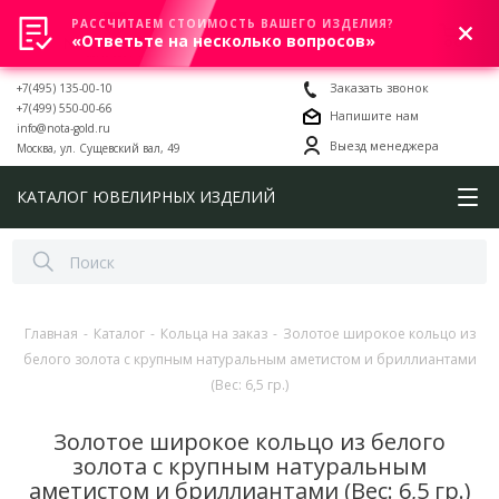
РАССЧИТАЕМ СТОИМОСТЬ ВАШЕГО ИЗДЕЛИЯ?
0
«Ответьте на несколько вопросов»
+7(495) 135-00-10
Заказать звонок
+7(499) 550-00-66
Напишите нам
info@nota-gold.ru
Выезд менеджера
Москва, ул. Сущевский вал, 49
КАТАЛОГ ЮВЕЛИРНЫХ ИЗДЕЛИЙ
Главная
-
Каталог
-
Кольца на заказ
-
Золотое широкое кольцо из
белого золота с крупным натуральным аметистом и бриллиантами
(Вес: 6,5 гр.)
Золотое широкое кольцо из белого
золота с крупным натуральным
аметистом и бриллиантами (Вес: 6,5 гр.)