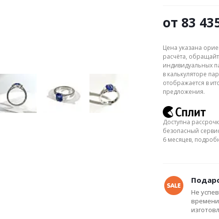
от
83 43
Цена указана орие
расчёта, обращайт
индивидуальных па
в калькуляторе пар
отображается в ит
предложения.
Доступна рассрочк
безопасный сервис
6 месяцев, подро
Подаро
Не успев
времени
изготов