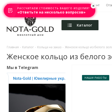
Главная
Акции
Каталоги
Изготовление
Ремонт
Отз
РАССЧИТАЕМ СТОИМОСТЬ ВАШЕГО ИЗДЕЛИЯ?
«Ответьте на несколько вопросов»
Каталог
Главная
-
Каталог
-
Кольца на заказ
-
Женское кольцо из белого золо
Женское кольцо из белого з
Мы в Telegram
НАШИ РАБОТЫ