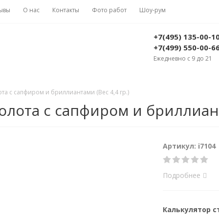
ывы
О нас
Контакты
Фото работ
Шоу-рум
+7(495) 135-00-1
+7(499) 550-00-6
Ежедневно с 9 до 21
та с сапфиром и бриллиантами (Вес 4,4 гр.)
олота с сапфиром и бриллианта
Артикул: i7104
Подробнее
Калькулятор 