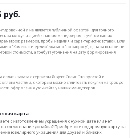
5 руб.
нтировочной и не является публичной офертой, для точного
есь за консультацией к нашим менеджерам, с учётом ваших
раметров: размеров, пробы изделия и характеристик вставок. Если
аметр "Камень в изделии" указано "по запросу", цена за вставки не
оговой стоимости, а требует уточнения на дату формирования
а оплаты заказа с сервисом Яндекс Сплит. Это простой и
 оплаты частями, с которым можно сплитовать покупки на срок до
бности оформления уточняйте у наших менеджеров.
чная карта
аете с изготовлением украшения к нужной дате или нет
 на согласование дизайна? Приобретите подарочную карту на
ление ювелирного украшения для друзей и близких!