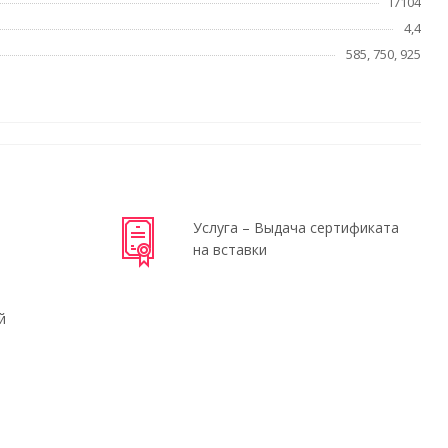
i7104
4,4
585, 750, 925
Услуга – Выдача сертификата
на вставки
й