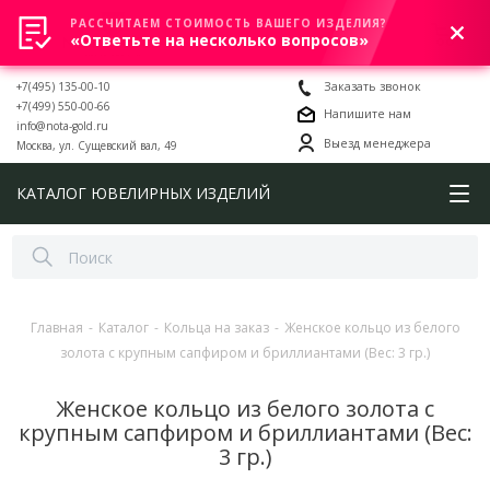
РАССЧИТАЕМ СТОИМОСТЬ ВАШЕГО ИЗДЕЛИЯ?
0
«Ответьте на несколько вопросов»
+7(495) 135-00-10
Заказать звонок
+7(499) 550-00-66
Напишите нам
info@nota-gold.ru
Выезд менеджера
Москва, ул. Сущевский вал, 49
КАТАЛОГ ЮВЕЛИРНЫХ ИЗДЕЛИЙ
Главная
-
Каталог
-
Кольца на заказ
-
Женское кольцо из белого
золота с крупным сапфиром и бриллиантами (Вес: 3 гр.)
Женское кольцо из белого золота с
крупным сапфиром и бриллиантами (Вес:
3 гр.)