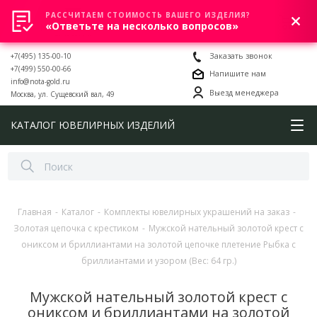
РАССЧИТАЕМ СТОИМОСТЬ ВАШЕГО ИЗДЕЛИЯ?
0
«Ответьте на несколько вопросов»
+7(495) 135-00-10
Заказать звонок
+7(499) 550-00-66
Напишите нам
info@nota-gold.ru
Выезд менеджера
Москва, ул. Сущевский вал, 49
КАТАЛОГ ЮВЕЛИРНЫХ ИЗДЕЛИЙ
Главная
-
Каталог
-
Комплекты ювелирных украшений на заказ
-
Золотая цепочка с крестиком
-
Мужской нательный золотой крест с
ониксом и бриллиантами на золотой цепочке плетение Рыбка с
бриллиантами и узором (Вес: 64 гр.)
Мужской нательный золотой крест с
ониксом и бриллиантами на золотой