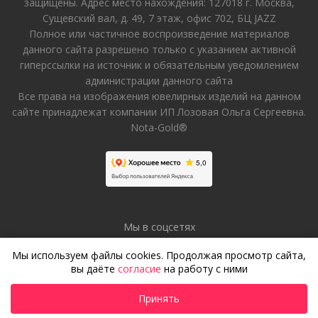
защищены. Адрес место нахождения: 127018 г. Москва,
Сущевский вал, д. 49, 7 этаж, офис 702, БЦ JAZZ
Полное или частичное воспроизведение материалов
данного сайта разрешено только с указанием активной
гиперссылки на источник и обязательным уведомлением
администрации данного сайта
Все права на изображения ювелирных изделий на данном
сайте принадлежат компании ИП Лозовая Ольга Сергеевна.
Nota-Gold®
Мы в соцсетях
Мы используем файлы cookies. Продолжая просмотр сайта,
вы даёте
согласие
на работу с ними
Принять