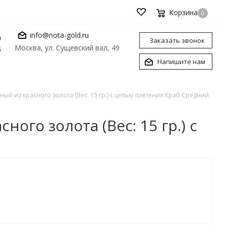
Корзина
0
info@nota-gold.ru
0
Заказать звонок
Москва, ул. Сущевский вал, 49
6
Напишите нам
ый из красного золота (Вес: 15 гр.) с цепью плетения Краб Средний
го золота (Вес: 15 гр.) с