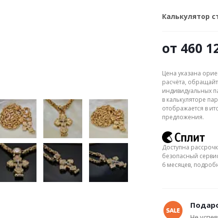
Калькулятор 
от
460 1
Цена указана орие
расчёта, обращайт
индивидуальных па
в калькуляторе пар
отображается в ит
предложения.
Доступна рассрочк
безопасный сервис
6 месяцев, подро
Подаро
Не успев