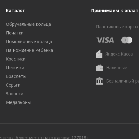
Каталог
Принимаем к оплат
Обручальные кольца
Пластиковые карты
Печатки
Помолвочные кольца
На Рождение Ребенка
Яндекс.Касса
Крестики
Цепочки
Наличные
Браслеты
Безналичный р
Серьги
Запонки
Медальоны
щены. Адрес место нахождения: 127018 г.