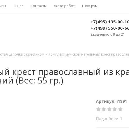
ывы
О нас
Контакты
Фото работ
Шоу-рум
+7(495) 135-00-1
+7(499) 550-00-6
Ежедневно с 9 до 21
отая цепочка с крестиком
-
Комплект мужской нательный крест православн
 крест православный из красно
й (Вес: 55 гр.)
Артикул: i1891
Подробнее