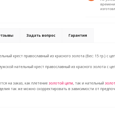
времени
изготов
Отзывы
Задать вопрос
Гарантия
ьный крест православный из красного золота (Вес: 15 гр.) с цеп
ужской нательный крест православный из красного золота с це
тся на заказ, как плетение
золотой цепи
, так и нательный
золот
елия так же можно скорректировать в зависимости от предпоч