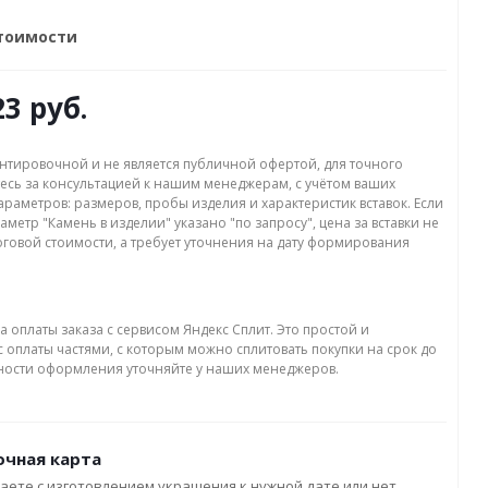
стоимости
23 руб.
нтировочной и не является публичной офертой, для точного
есь за консультацией к нашим менеджерам, с учётом ваших
раметров: размеров, пробы изделия и характеристик вставок. Если
аметр "Камень в изделии" указано "по запросу", цена за вставки не
оговой стоимости, а требует уточнения на дату формирования
а оплаты заказа с сервисом Яндекс Сплит. Это простой и
 оплаты частями, с которым можно сплитовать покупки на срок до
бности оформления уточняйте у наших менеджеров.
чная карта
аете с изготовлением украшения к нужной дате или нет