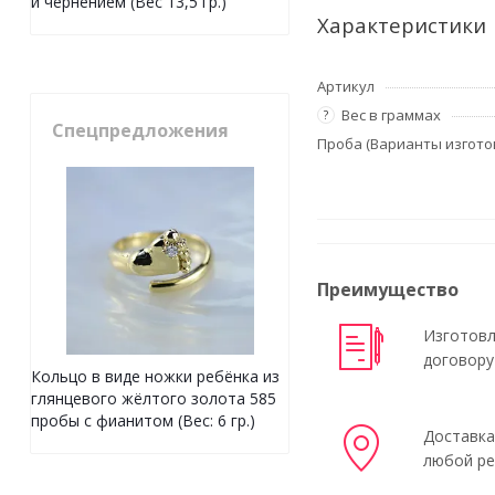
и чернением (Вес 13,5 гр.)
Характеристики
Артикул
Вес в граммах
?
Спецпредложения
Проба (Варианты изгото
Преимущество
Изготовл
договору
Кольцо в виде ножки ребёнка из
глянцевого жёлтого золота 585
пробы с фианитом (Вес: 6 гр.)
Доставка
любой ре