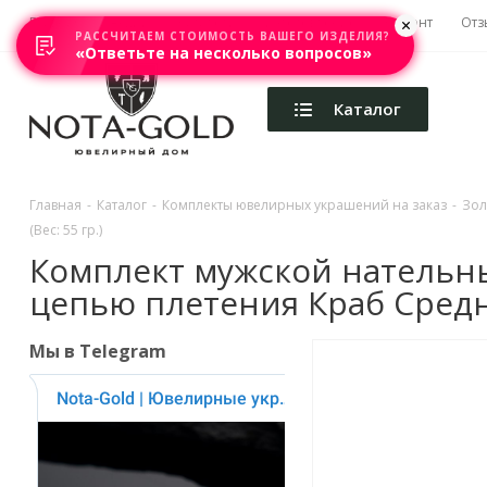
Главная
Акции
Каталоги
Изготовление
Ремонт
Отз
РАССЧИТАЕМ СТОИМОСТЬ ВАШЕГО ИЗДЕЛИЯ?
«Ответьте на несколько вопросов»
Каталог
Главная
-
Каталог
-
Комплекты ювелирных украшений на заказ
-
Зол
(Вес: 55 гр.)
Комплект мужской нательный
цепью плетения Краб Средни
Мы в Telegram