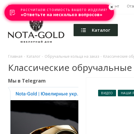
Главная
Акции
Каталоги
Изготовление
Ремонт
Отз
РАССЧИТАЕМ СТОИМОСТЬ ВАШЕГО ИЗДЕЛИЯ?
«Ответьте на несколько вопросов»
Каталог
Главная
-
Каталог
-
Обручальные кольца на заказ
-
Классические обр
Классические обручальные к
Мы в Telegram
ВИДЕО
НАШИ 