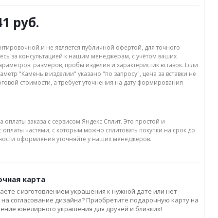
41 руб.
нтировочной и не является публичной офертой, для точного
есь за консультацией к нашим менеджерам, с учётом ваших
раметров: размеров, пробы изделия и характеристик вставок. Если
аметр "Камень в изделии" указано "по запросу", цена за вставки не
оговой стоимости, а требует уточнения на дату формирования
а оплаты заказа с сервисом Яндекс Сплит. Это простой и
 оплаты частями, с которым можно сплитовать покупки на срок до
бности оформления уточняйте у наших менеджеров.
чная карта
аете с изготовлением украшения к нужной дате или нет
 на согласование дизайна? Приобретите подарочную карту на
ление ювелирного украшения для друзей и близких!