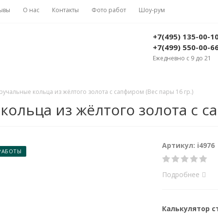
ывы
О нас
Контакты
Фото работ
Шоу-рум
+7(495) 135-00-1
+7(499) 550-00-6
Ежедневно с 9 до 21
учальные кольца из жёлтого золота с сапфиром (Вес пары 16 гр.)
ольца из жёлтого золота с са
Артикул: i4976
РАБОТЫ
Подробнее
Калькулятор 