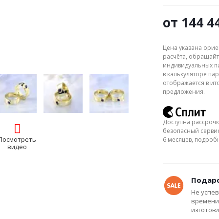
от
144 4
Цена указана орие
расчёта, обращайт
индивидуальных па
в калькуляторе пар
отображается в ит
предложения.
Доступна рассрочк
безопасный сервис
Посмотреть
6 месяцев, подро
видео
Подаро
Не успев
времени
изготов