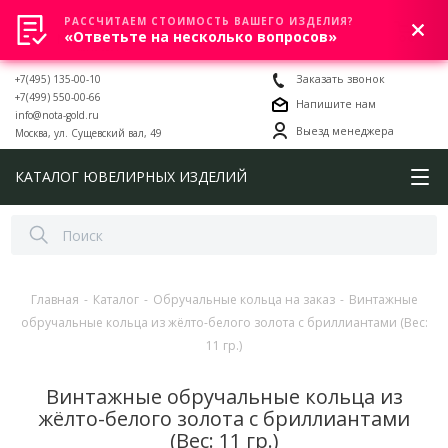
РАССЧИТАЕМ СТОИМОСТЬ ВАШЕГО ИЗДЕЛИЯ?
0
«Ответьте на несколько вопросов»
+7(495) 135-00-10
Заказать звонок
+7(499) 550-00-66
Напишите нам
info@nota-gold.ru
Выезд менеджера
Москва, ул. Сущевский вал, 49
КАТАЛОГ ЮВЕЛИРНЫХ ИЗДЕЛИЙ
Главная
-
Каталог
-
Обручальные кольца на заказ
-
Винтажные
обручальные кольца из жёлто-белого золота с бриллиантами (Вес:
11 гр.)
Винтажные обручальные кольца из
жёлто-белого золота с бриллиантами
(Вес: 11 гр.)