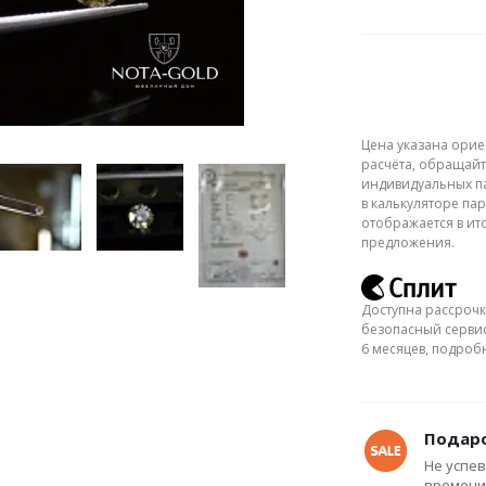
Цена указана орие
расчёта, обращайт
индивидуальных па
в калькуляторе пар
отображается в ит
предложения.
Доступна рассрочк
безопасный сервис
6 месяцев, подро
Подаро
Не успев
времени