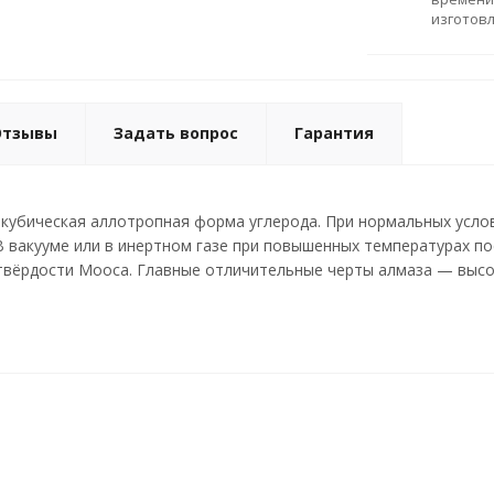
изготов
Отзывы
Задать вопрос
Гарантия
кубическая аллотропная форма углерода. При нормальных усло
В вакууме или в инертном газе при повышенных температурах п
твёрдости Мооса. Главные отличительные черты алмаза — высоч