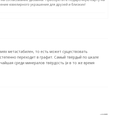
ление ювелирного украшения для друзей и близких!
виях метастабилен, то есть может существовать
остепенно переходит в графит. Самый твёрдый по шкале
айшая среди минералов твёрдость (и в то же время
i4485