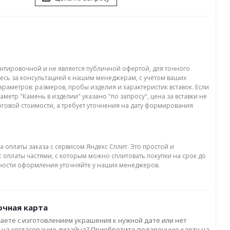
нтировочной и не является публичной офертой, для точного
есь за консультацией к нашим менеджерам, с учётом ваших
раметров: размеров, пробы изделия и характеристик вставок. Если
аметр "Камень в изделии" указано "по запросу", цена за вставки не
оговой стоимости, а требует уточнения на дату формирования
а оплаты заказа с сервисом Яндекс Сплит. Это простой и
 оплаты частями, с которым можно сплитовать покупки на срок до
бности оформления уточняйте у наших менеджеров.
чная карта
аете с изготовлением украшения к нужной дате или нет
 на согласование дизайна? Приобретите подарочную карту на