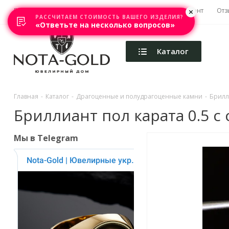
Главная
Акции
Каталоги
Изготовление
Ремонт
Отз
РАССЧИТАЕМ СТОИМОСТЬ ВАШЕГО ИЗДЕЛИЯ?
«Ответьте на несколько вопросов»
Каталог
Главная
-
Каталог
-
Драгоценные и полудрагоценные камни
-
Брилл
Бриллиант пол карата 0.5 
Мы в Telegram