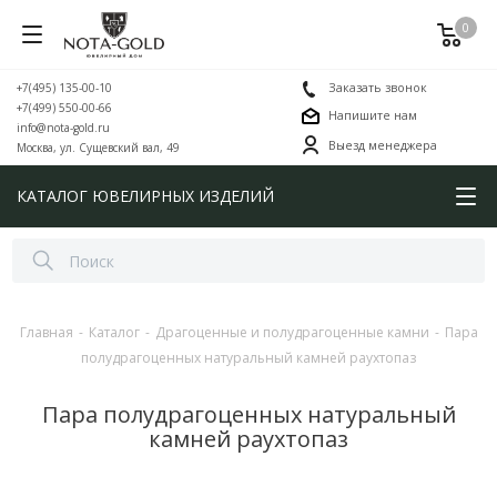
0
+7(495) 135-00-10
Заказать звонок
+7(499) 550-00-66
Напишите нам
info@nota-gold.ru
Выезд менеджера
Москва, ул. Сущевский вал, 49
КАТАЛОГ ЮВЕЛИРНЫХ ИЗДЕЛИЙ
Главная
-
Каталог
-
Драгоценные и полудрагоценные камни
-
Пара
полудрагоценных натуральный камней раухтопаз
Пара полудрагоценных натуральный
камней раухтопаз