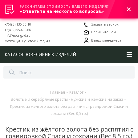
РАССЧИТАЕМ СТОИМОСТЬ ВАШЕГО ИЗДЕЛИЯ?
0
«Ответьте на несколько вопросов»
+7(495) 135-00-10
Заказать звонок
+7(499) 550-00-66
Напишите нам
info@nota-gold.ru
Выезд менеджера
Москва, ул. Сущевский вал, 49
КАТАЛОГ ЮВЕЛИРНЫХ ИЗДЕЛИЙ
Главная
-
Каталог
-
Золотые и серебряные кресты - мужские и женские на заказ
-
Крестик из жёлтого золота без распятия с гравировкой Спаси и
сохрани (Вес 8,5 гр.)
Крестик из жёлтого золота без распятия с
гравировкой Спаси и сохрани (Вес 8,5 гр.)