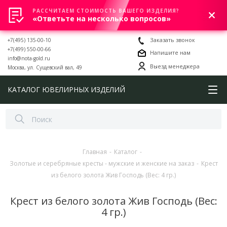
РАССЧИТАЕМ СТОИМОСТЬ ВАШЕГО ИЗДЕЛИЯ?
0
«Ответьте на несколько вопросов»
+7(495) 135-00-10
Заказать звонок
+7(499) 550-00-66
Напишите нам
info@nota-gold.ru
Выезд менеджера
Москва, ул. Сущевский вал, 49
КАТАЛОГ ЮВЕЛИРНЫХ ИЗДЕЛИЙ
Главная
-
Каталог
-
Золотые и серебряные кресты - мужские и женские на заказ
-
Крест
из белого золота Жив Господь (Вес: 4 гр.)
Крест из белого золота Жив Господь (Вес:
4 гр.)