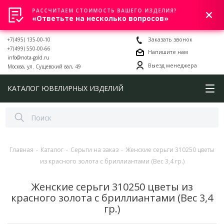
РАССЧИТАЕМ СТОИМОСТЬ ВАШЕГО ИЗДЕЛИЯ?
0
«Ответьте на несколько вопросов»
+7(495) 135-00-10
Заказать звонок
+7(499) 550-00-66
Напишите нам
info@nota-gold.ru
Выезд менеджера
Москва, ул. Сущевский вал, 49
КАТАЛОГ ЮВЕЛИРНЫХ ИЗДЕЛИЙ
Главная
-
Каталог
-
Серьги на заказ
-
Женские серьги 310250 цветы
из красного золота с бриллиантами (Вес 3,4 гр.)
Женские серьги 310250 цветы из
красного золота с бриллиантами (Вес 3,4
гр.)