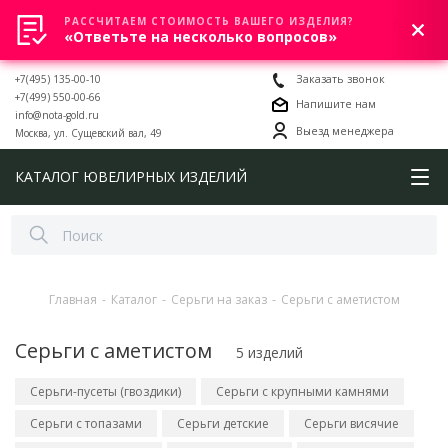
РАССЧИТАЕМ СТОИМОСТЬ ВАШЕГО ИЗДЕЛИЯ?
0
«Ответьте на несколько вопросов»
+7(495) 135-00-10
Заказать звонок
+7(499) 550-00-66
Напишите нам
info@nota-gold.ru
Выезд менеджера
Москва, ул. Сущевский вал, 49
КАТАЛОГ ЮВЕЛИРНЫХ ИЗДЕЛИЙ
Главная
-
Каталог
-
Серьги на заказ
-
Серьги с аметистом
Серьги с аметистом
5 изделий
Серьги-пусеты (гвоздики)
Серьги с крупными камнями
Серьги с топазами
Серьги детские
Серьги висячие