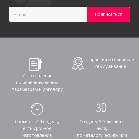
Гарантия и сервисное
обслуживание
Изготовление
по индивидуальным
параметрам и договору
Сроки от 2-4 недель,
Создаем 3D-дизайн с
есть срочное
нуля,
изготовление
по каталогу, эскизу или