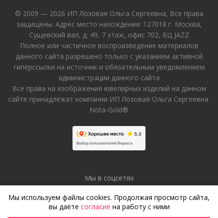
© 2009 — 2026 ИП Лозовая Ольга Сергеевна, Все права
защищены. Адрес место нахождения: 127018 г. Москва,
Сущевский вал, д. 49, 7 этаж, офис 702, БЦ JAZZ
Полное или частичное воспроизведение материалов
данного сайта разрешено только с указанием активной
гиперссылки на источник и обязательным уведомлением
администрации данного сайта
Все права на изображения ювелирных изделий на данном
сайте принадлежат компании ИП Лозовая Ольга Сергеевна.
Nota-Gold®
Мы в соцсетях
Мы используем файлы cookies. Продолжая просмотр сайта,
вы даёте
согласие
на работу с ними