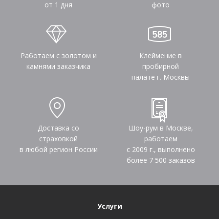
от 1 дня
фото
Работаем с золотом и
Клеймение в
камнями заказчика
пробирной
палате г. Москвы
Доставка со
Шоу-рум в Москве,
страховкой
работаем
в любой регион России
с 2009 г., выполнено
более
7 500
заказов
Услуги