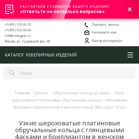
РАССЧИТАЕМ СТОИМОСТЬ ВАШЕГО ИЗДЕЛИЯ?
0
«Ответьте на несколько вопросов»
+7(495) 135-00-10
Заказать звонок
+7(499) 550-00-66
Напишите нам
info@nota-gold.ru
Выезд менеджера
Москва, ул. Сущевский вал, 49
КАТАЛОГ ЮВЕЛИРНЫХ ИЗДЕЛИЙ
Главная
-
Каталог
-
Обручальные кольца на заказ
-
Узкие
шероховатые платиновые обручальные кольца с глянцевыми
фасками и бриллиантом в женском кольце (Вес пары: 16 гр.)
Узкие шероховатые платиновые
обручальные кольца с глянцевыми
фасками и бриллиантом в женском