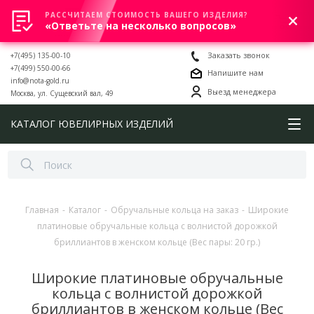
РАССЧИТАЕМ СТОИМОСТЬ ВАШЕГО ИЗДЕЛИЯ?
0
«Ответьте на несколько вопросов»
+7(495) 135-00-10
Заказать звонок
+7(499) 550-00-66
Напишите нам
info@nota-gold.ru
Выезд менеджера
Москва, ул. Сущевский вал, 49
КАТАЛОГ ЮВЕЛИРНЫХ ИЗДЕЛИЙ
Главная
-
Каталог
-
Обручальные кольца на заказ
-
Широкие
платиновые обручальные кольца с волнистой дорожкой
бриллиантов в женском кольце (Вес пары: 20 гр.)
Широкие платиновые обручальные
кольца с волнистой дорожкой
бриллиантов в женском кольце (Вес