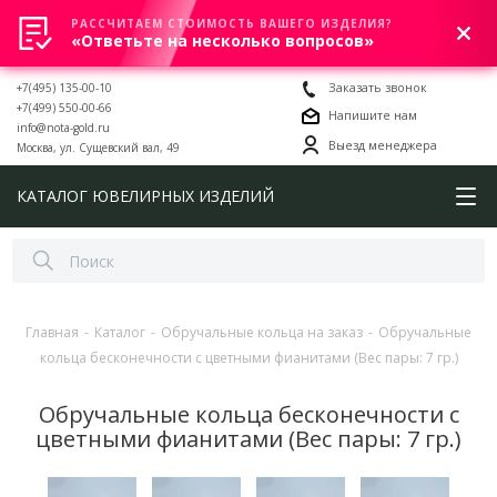
РАССЧИТАЕМ СТОИМОСТЬ ВАШЕГО ИЗДЕЛИЯ?
0
«Ответьте на несколько вопросов»
+7(495) 135-00-10
Заказать звонок
+7(499) 550-00-66
Напишите нам
info@nota-gold.ru
Выезд менеджера
Москва, ул. Сущевский вал, 49
КАТАЛОГ ЮВЕЛИРНЫХ ИЗДЕЛИЙ
Главная
-
Каталог
-
Обручальные кольца на заказ
-
Обручальные
кольца бесконечности с цветными фианитами (Вес пары: 7 гр.)
Обручальные кольца бесконечности с
цветными фианитами (Вес пары: 7 гр.)