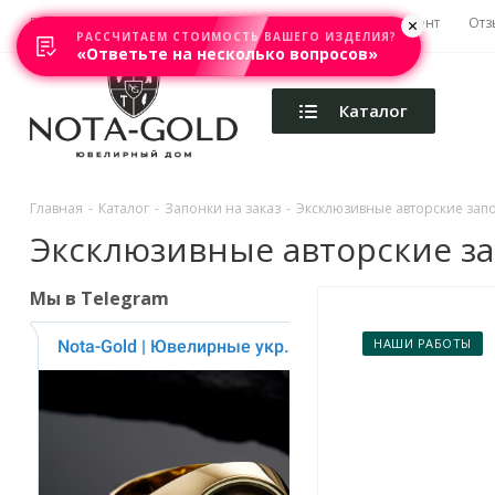
Главная
Акции
Каталоги
Изготовление
Ремонт
Отз
РАССЧИТАЕМ СТОИМОСТЬ ВАШЕГО ИЗДЕЛИЯ?
«Ответьте на несколько вопросов»
Каталог
Главная
-
Каталог
-
Запонки на заказ
-
Эксклюзивные авторские запон
Эксклюзивные авторские зап
Мы в Telegram
НАШИ РАБОТЫ