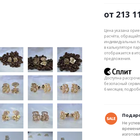
от
213 1
Цена указана орие
расчёта, обращайт
индивидуальных па
в калькуляторе пар
отображается в ит
предложения.
Доступна рассрочк
безопасный сервис
6 месяцев, подро
Подаро
Не успев
времени
изготов