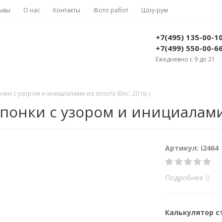
ывы
О нас
Контакты
Фото работ
Шоу-рум
+7(495) 135-00-1
+7(499) 550-00-6
Ежедневно с 9 до 21
ки с узором и инициалами из золота (Вес: 20 гр.)
онки с узором и инициалами из
Артикул: i2464
Подробнее
Калькулятор 