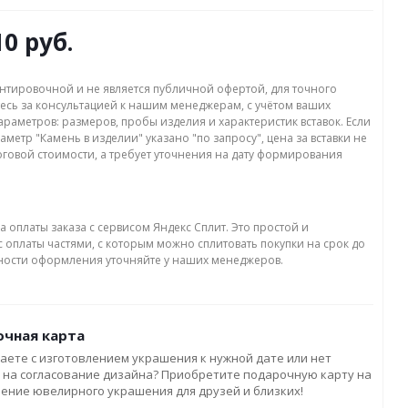
10 руб.
нтировочной и не является публичной офертой, для точного
есь за консультацией к нашим менеджерам, с учётом ваших
раметров: размеров, пробы изделия и характеристик вставок. Если
аметр "Камень в изделии" указано "по запросу", цена за вставки не
оговой стоимости, а требует уточнения на дату формирования
а оплаты заказа с сервисом Яндекс Сплит. Это простой и
 оплаты частями, с которым можно сплитовать покупки на срок до
бности оформления уточняйте у наших менеджеров.
чная карта
аете с изготовлением украшения к нужной дате или нет
 на согласование дизайна? Приобретите подарочную карту на
ление ювелирного украшения для друзей и близких!