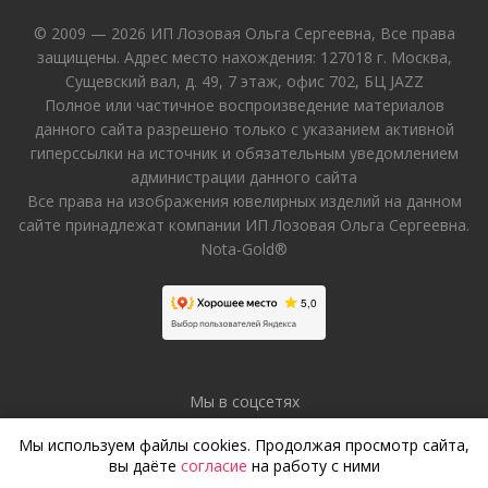
© 2009 — 2026 ИП Лозовая Ольга Сергеевна, Все права
защищены. Адрес место нахождения: 127018 г. Москва,
Сущевский вал, д. 49, 7 этаж, офис 702, БЦ JAZZ
Полное или частичное воспроизведение материалов
данного сайта разрешено только с указанием активной
гиперссылки на источник и обязательным уведомлением
администрации данного сайта
Все права на изображения ювелирных изделий на данном
сайте принадлежат компании ИП Лозовая Ольга Сергеевна.
Nota-Gold®
Мы в соцсетях
Мы используем файлы cookies. Продолжая просмотр сайта,
вы даёте
согласие
на работу с ними