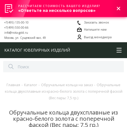
РАССЧИТАЕМ СТОИМОСТЬ ВАШЕГО ИЗДЕЛИЯ?
0
«Ответьте на несколько вопросов»
+7(495) 135-00-10
Заказать звонок
+7(499) 550-00-66
Напишите нам
info@nota-gold.ru
Выезд менеджера
Москва, ул. Сущевский вал, 49
КАТАЛОГ ЮВЕЛИРНЫХ ИЗДЕЛИЙ
Главная
-
Каталог
-
Обручальные кольца на заказ
-
Обручальные
кольца двухсплавные из красно-белого золота с поперечной фаской
(Вес пары: 7,5 гр.)
Обручальные кольца двухсплавные из
красно-белого золота с поперечной
фаской (Вес пары: 7,5 гр.)