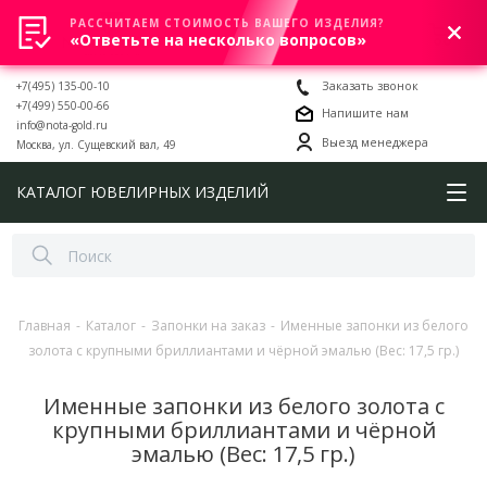
РАССЧИТАЕМ СТОИМОСТЬ ВАШЕГО ИЗДЕЛИЯ?
0
«Ответьте на несколько вопросов»
+7(495) 135-00-10
Заказать звонок
+7(499) 550-00-66
Напишите нам
info@nota-gold.ru
Выезд менеджера
Москва, ул. Сущевский вал, 49
КАТАЛОГ ЮВЕЛИРНЫХ ИЗДЕЛИЙ
Главная
-
Каталог
-
Запонки на заказ
-
Именные запонки из белого
золота с крупными бриллиантами и чёрной эмалью (Вес: 17,5 гр.)
Именные запонки из белого золота с
крупными бриллиантами и чёрной
эмалью (Вес: 17,5 гр.)