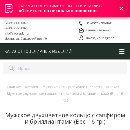
РАССЧИТАЕМ СТОИМОСТЬ ВАШЕГО ИЗДЕЛИЯ?
0
«Ответьте на несколько вопросов»
+7(495) 135-00-10
Заказать звонок
+7(499) 550-00-66
Напишите нам
info@nota-gold.ru
Выезд менеджера
Москва, ул. Сущевский вал, 49
КАТАЛОГ ЮВЕЛИРНЫХ ИЗДЕЛИЙ
Главная
-
Каталог
-
Мужские кольца печатки и перстни на заказ
-
Мужское двухцветное кольцо с сапфиром и бриллиантами (Вес: 16
гр.)
Мужское двухцветное кольцо с сапфиром
и бриллиантами (Вес: 16 гр.)