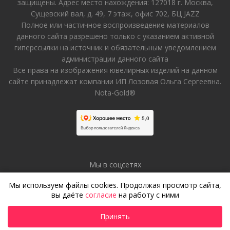
защищены. Адрес место нахождения: 127018 г. Москва,
Сущевский вал, д. 49, 7 этаж, офис 702, БЦ JAZZ
Полное или частичное воспроизведение материалов
данного сайта разрешено только с указанием активной
гиперссылки на источник и обязательным уведомлением
администрации данного сайта
Все права на изображения ювелирных изделий на данном
сайте принадлежат компании ИП Лозовая Ольга Сергеевна.
Nota-Gold®
Мы в соцсетях
Мы используем файлы cookies. Продолжая просмотр сайта,
вы даёте
согласие
на работу с ними
Принять