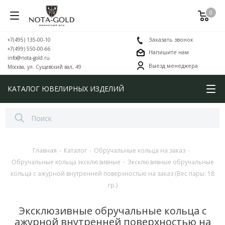
0
+7(495) 135-00-10
Заказать звонок
+7(499) 550-00-66
Напишите нам
info@nota-gold.ru
Выезд менеджера
Москва, ул. Сущевский вал, 49
КАТАЛОГ ЮВЕЛИРНЫХ ИЗДЕЛИЙ
Главная
-
Каталог
-
Обручальные кольца на заказ
-
Обручальные кольца эксклюзивные
-
Эксклюзивные обручальные
кольца с ажурной внутренней поверхностью на заказ (Вес пары: 18
гр.)
Эксклюзивные обручальные кольца с
ажурной внутренней поверхностью на