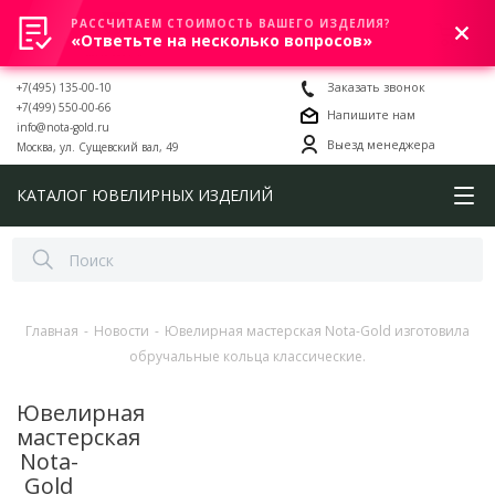
РАССЧИТАЕМ СТОИМОСТЬ ВАШЕГО ИЗДЕЛИЯ?
0
«Ответьте на несколько вопросов»
+7(495) 135-00-10
Заказать звонок
+7(499) 550-00-66
Напишите нам
info@nota-gold.ru
Выезд менеджера
Москва, ул. Сущевский вал, 49
КАТАЛОГ ЮВЕЛИРНЫХ ИЗДЕЛИЙ
Главная
-
Новости
-
Ювелирная мастерская Nota-Gold изготовила
обручальные кольца классические.
Ювелирная
мастерская
Nota-
Gold