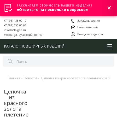
РАССЧИТАЕМ СТОИМОСТЬ ВАШЕГО ИЗДЕЛИЯ?
0
«Ответьте на несколько вопросов»
+7(495) 135-00-10
Заказать звонок
+7(499) 550-00-66
Напишите нам
info@nota-gold.ru
Выезд менеджера
Москва, ул. Сущевский вал, 49
КАТАЛОГ ЮВЕЛИРНЫХ ИЗДЕЛИЙ
Главная
-
Новости
-
Цепочка из красного золота плетение Краб
Цепочка
из
красного
золота
плетение