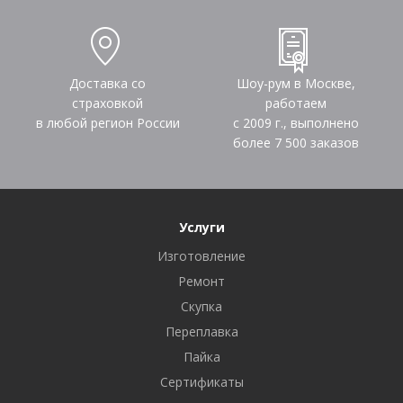
Доставка со
Шоу-рум в Москве,
страховкой
работаем
в любой регион России
с 2009 г., выполнено
более
7 500
заказов
Услуги
Изготовление
Ремонт
Скупка
Переплавка
Пайка
Сертификаты